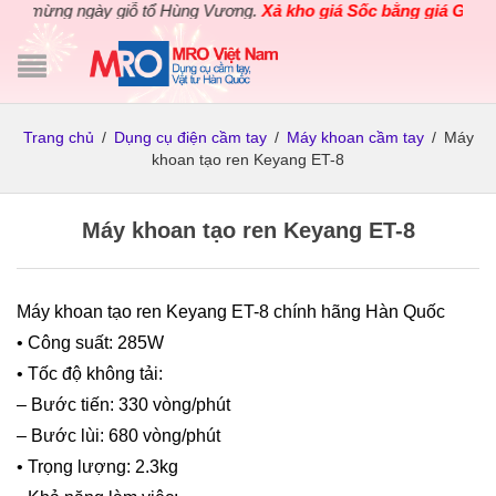
mừng ngày giỗ tổ Hùng Vương.
Xả kho giá Sốc bằng giá Gốc
cho c
Trang chủ
/
Dụng cụ điện cầm tay
/
Máy khoan cầm tay
/
Máy
khoan tạo ren Keyang ET-8
Máy khoan tạo ren Keyang ET-8
Máy khoan tạo ren Keyang ET-8 chính hãng Hàn Quốc
• Công suất: 285W
• Tốc độ không tải:
– Bước tiến: 330 vòng/phút
– Bước lùi: 680 vòng/phút
• Trọng lượng: 2.3kg