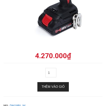
4.270.000
₫
THÊM VÀO GIỎ
Mã:
DM18BL-W