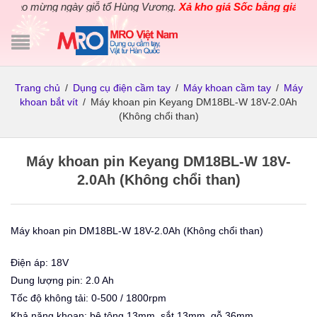
ào mừng ngày giỗ tổ Hùng Vương.
Xả kho giá Sốc bằng giá Gốc
ch
Trang chủ
/
Dụng cụ điện cầm tay
/
Máy khoan cầm tay
/
Máy
khoan bắt vít
/
Máy khoan pin Keyang DM18BL-W 18V-2.0Ah
(Không chổi than)
Máy khoan pin Keyang DM18BL-W 18V-
2.0Ah (Không chổi than)
Máy khoan pin DM18BL-W 18V-2.0Ah (Không chổi than)
Điện áp: 18V
Dung lượng pin: 2.0 Ah
Tốc độ không tải: 0-500 / 1800rpm
Khả năng khoan: bê tông 13mm, sắt 13mm, gỗ 36mm