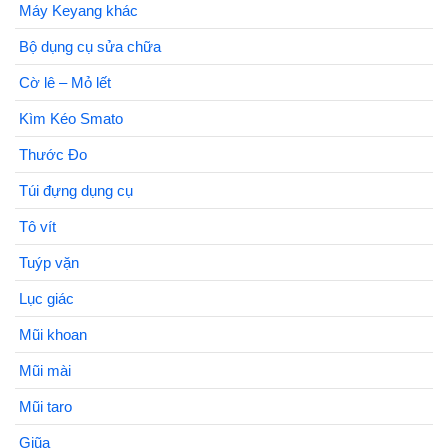
Máy Keyang khác
Bộ dụng cụ sửa chữa
Cờ lê – Mỏ lết
Kìm Kéo Smato
Thước Đo
Túi đựng dụng cụ
Tô vít
Tuýp vặn
Lục giác
Mũi khoan
Mũi mài
Mũi taro
Giũa