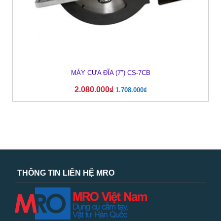
MÁY CƯA ĐĨA (7″) CS-7CB
2.080.000
₫
1.708.000
₫
THÔNG TIN LIÊN HỆ MRO