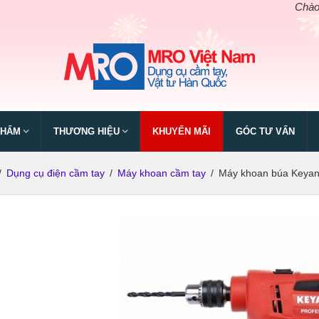
Chào mừng 
PHẨM
THƯƠNG HIỆU
KHUYẾN MÃI
GÓC TƯ VẤN
/
Dụng cụ điện cầm tay
/
Máy khoan cầm tay
/
Máy khoan búa Keya