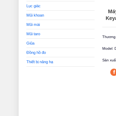
Lục giác
Má
Mũi khoan
Key
Mũi mài
Mũi taro
Thương 
Giũa
Model: 
Đồng hồ đo
Sản xuấ
Thiết bị nâng hạ