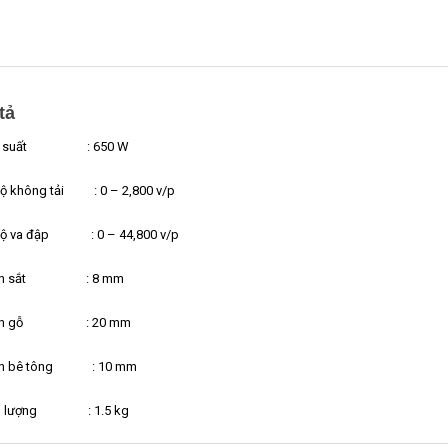
tả
g suất : 650 W
ộ không tải : 0 – 2,800 v/p
độ va đập : 0 – 44,800 v/p
an sắt : 8 mm
an gỗ : 20 mm
n bê tông : 10 mm
g lượng : 1.5 kg