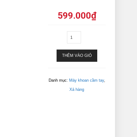
599.000
₫
THÊM VÀO GIỎ
Danh mục:
Máy khoan cầm tay
,
Xả hàng