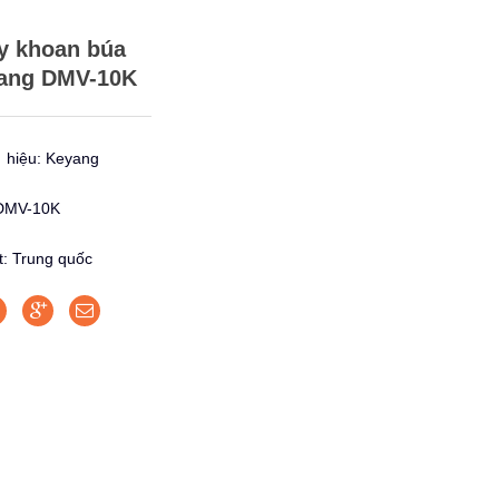
y khoan búa
ang DMV-10K
hiệu: Keyang
DMV-10K
t: Trung quốc