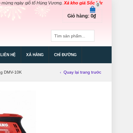
ngày giỗ tổ Hùng Vương.
Xả kho giá Sốc bằng giá Gốc
cho các sả
0
0
₫
Giỏ hàng:
LIÊN HỆ
XẢ HÀNG
CHỈ ĐƯỜNG
ng DMV-10K
Quay lại trang trước