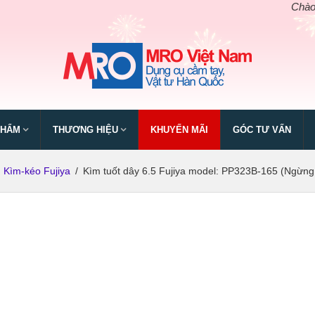
Chào mừng
PHẨM
THƯƠNG HIỆU
KHUYẾN MÃI
GÓC TƯ VẤN
Kìm-kéo Fujiya
/
Kìm tuốt dây 6.5 Fujiya model: PP323B-165 (Ngừng