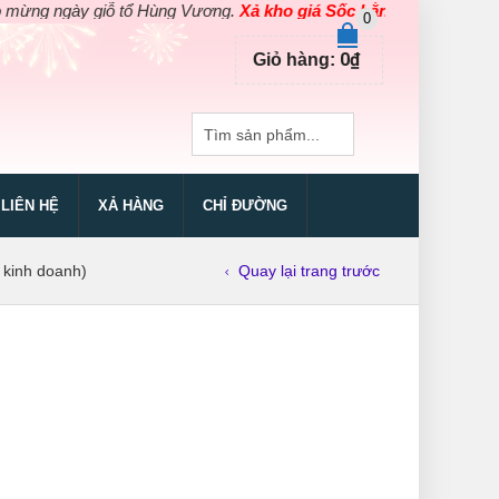
 ngày giỗ tổ Hùng Vương.
Xả kho giá Sốc bằng giá Gốc
cho các s
0
0
₫
Giỏ hàng:
LIÊN HỆ
XẢ HÀNG
CHỈ ĐƯỜNG
 kinh doanh)
Quay lại trang trước