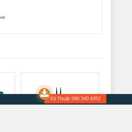
 xác
Kỹ Thuật: 090 340 4352