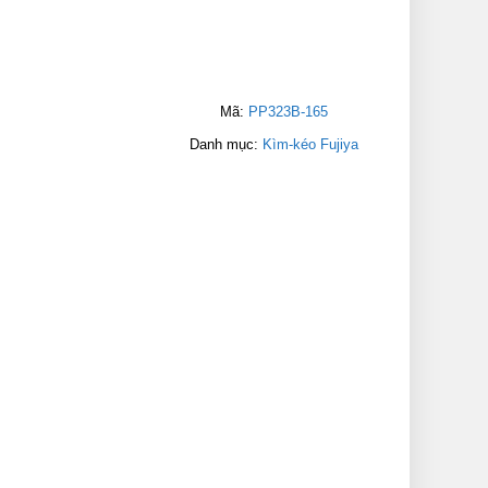
Mã:
PP323B-165
Danh mục:
Kìm-kéo Fujiya