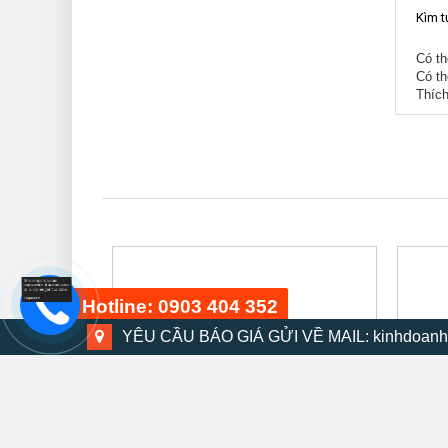
Kìm t
Có th
Có th
Thích
Hotline: 0903 404 352
YÊU CẦU BÁO GIÁ GỬI VỀ MAIL: kinhdoanh
Bộ dụng cụ 48 chi tiết
15 phút trước