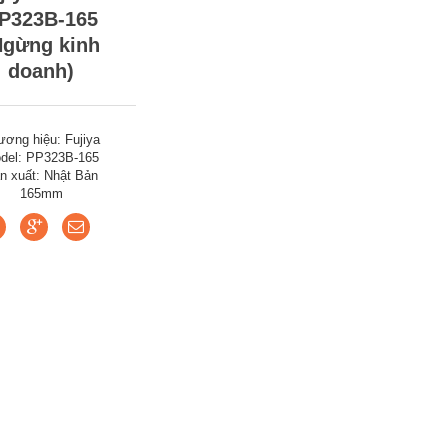
P323B-165
Ngừng kinh
doanh)
ương hiệu: Fujiya
del: PP323B-165
n xuất: Nhật Bản
165mm