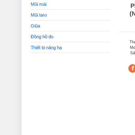
Mũi mài
P
(
Mũi taro
Giũa
Đồng hồ đo
Th
Thiết bị nâng hạ
Mo
Sả