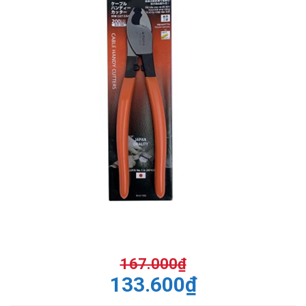
167.000
₫
133.600
₫