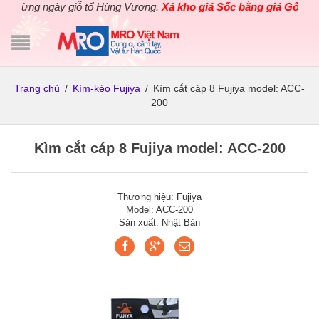
mừng ngày giỗ tổ Hùng Vương.
Xả kho giá Sốc bằng giá Gốc
cho c
Trang chủ
/
Kìm-kéo Fujiya
/
Kìm cắt cáp 8 Fujiya model: ACC-
200
Kìm cắt cáp 8 Fujiya model: ACC-200
Thương hiệu: Fujiya
Model: ACC-200
Sản xuất: Nhật Bản