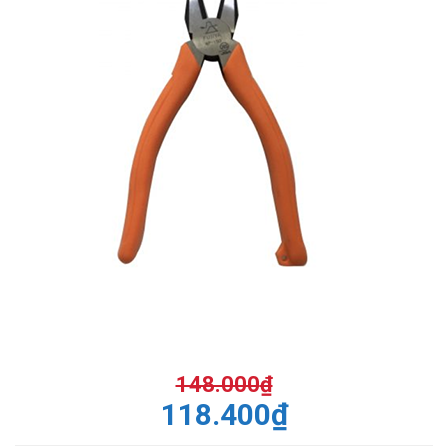
148.000
₫
118.400
₫