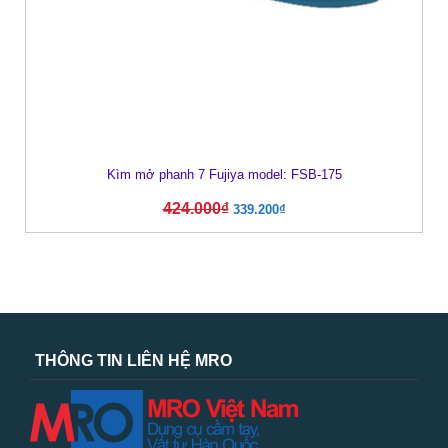
Kìm mở phanh 7 Fujiya model: FSB-175
424.000
₫
339.200
₫
THÔNG TIN LIÊN HỆ MRO