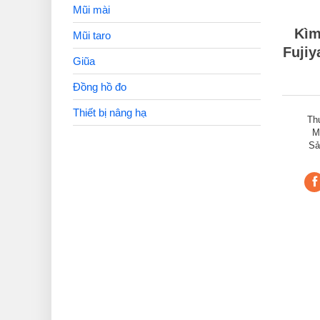
Mũi mài
Kìm
Mũi taro
Fujiy
Giũa
Đồng hồ đo
Thiết bị nâng hạ
Th
M
Sả