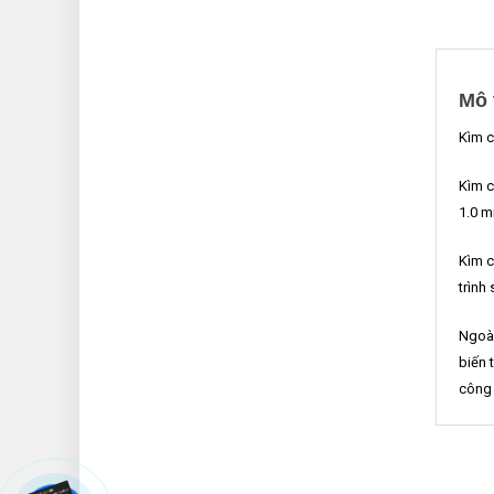
Mô 
Kìm c
Kìm c
1.0 mm
Kìm c
trình
Ngoài
biến 
công 