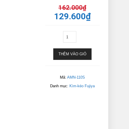
162.000
₫
129.600
₫
THÊM VÀO GIỎ
Mã:
AMN-110S
Danh mục:
Kìm-kéo Fujiya