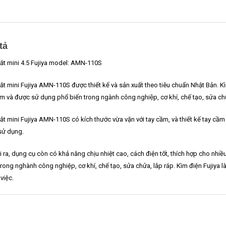
tả
ắt mini 4.5 Fujiya model: AMN-110S
ắt mini Fujiya AMN-110S được thiết kế và sản xuất theo tiêu chuẩn Nhật Bản. Kìm
 và được sử dụng phổ biến trong ngành công nghiệp, cơ khí, chế tạo, sửa chữa v
ắt mini Fujiya AMN-110S có kích thước vừa vặn với tay cầm, và thiết kế tay cầm
 sử dụng.
 ra, dụng cụ còn có khả năng chịu nhiệt cao, cách điện tốt, thích hợp cho nhi
trong nghành công nghiệp, cơ khí, chế tạo, sửa chửa, lắp ráp. Kìm điện Fujiya
việc.