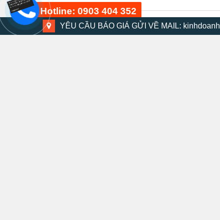
Hotline: 0903 404 352
YÊU CẦU BÁO GIÁ GỬI VỀ MAIL: kinhdoanh
Bộ dụng cụ 48 chi tiết
15 phút trước
Bộ máy khoan búa DMV-13K
30 phút trước
Kìm mở phanh 7 Fujiya model: FHS-175
Kì
XEM NHANH
Thước móc khóa KMC-14C 2m
413.000
₫
330.400
₫
20 phút trước