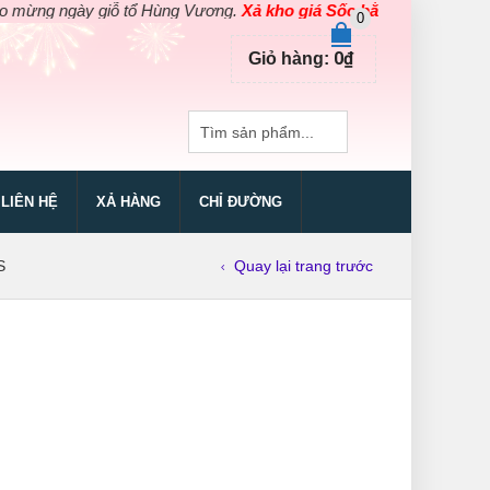
 ngày giỗ tổ Hùng Vương.
Xả kho giá Sốc bằng giá Gốc
cho các s
0
0
₫
Giỏ hàng:
LIÊN HỆ
XẢ HÀNG
CHỈ ĐƯỜNG
S
Quay lại trang trước