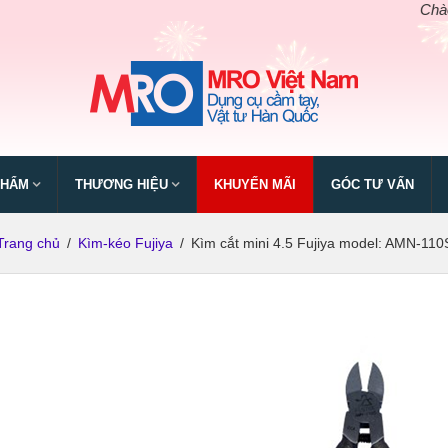
Chào mừng
PHẨM
THƯƠNG HIỆU
KHUYẾN MÃI
GÓC TƯ VẤN
Trang chủ
/
Kìm-kéo Fujiya
/
Kìm cắt mini 4.5 Fujiya model: AMN-110