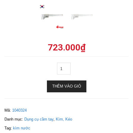
723.000
₫
THÊM VÀO GIỎ
Mã:
1040324
Danh mục:
Dụng cụ cầm tay
,
Kìm, Kéo
Tag:
kìm nước