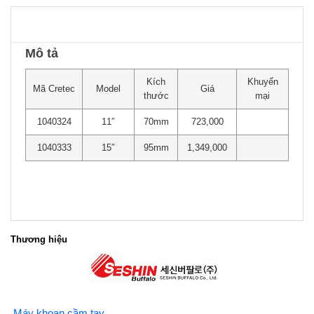
Mô tả
Kích
Khuyến
Mã Cretec
Model
Giá
thước
mại
1040324
11″
70mm
723,000
1040333
15″
95mm
1,349,000
Thương hiệu
Máy khoan cầm tay