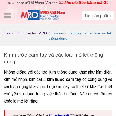
g ngày giỗ tổ Hùng Vương.
Xả kho giá Sốc bằng giá Gốc
cho các s
Trang chủ
/
Tin tức MRO
/
Kìm nước cầm tay và các loại mỏ lết
thông dụng
Kìm nước cầm tay và các loại mỏ lết thông
dụng
Không giống với các loại kìm thông dụng khác như kìm điện,
kìm mỏ nhọn, kìm cắt…,
kìm nước cầm tay
có công dụng và
cách sử dụng khác hẳn. Loại kìm này có thiết kế khá đặc biệt
chủ yếu sử dụng trong việc tháo bu lông. Nó còn có tên gọi
khác là mỏ lết răng.
>>> Xem thêm: Các loại
kìm bấm chết
tốt nhất hiện nay