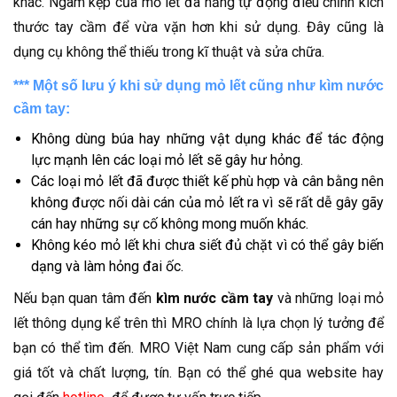
khác. Ngàm kẹp của mỏ lết đa năng tự động điều chỉnh kích
thước tay cầm để vừa vặn hơn khi sử dụng. Đây cũng là
dụng cụ không thể thiếu trong kĩ thuật và sửa chữa.
*** Một số lưu ý khi sử dụng mỏ lết cũng như kìm nước
cầm tay:
Không dùng búa hay những vật dụng khác để tác động
lực mạnh lên các loại mỏ lết sẽ gây hư hỏng.
Các loại mỏ lết đã được thiết kế phù hợp và cân bằng nên
không được nối dài cán của mỏ lết ra vì sẽ rất dễ gây gãy
cán hay những sự cố không mong muốn khác.
Không kéo mỏ lết khi chưa siết đủ chặt vì có thể gây biến
dạng và làm hỏng đai ốc.
Nếu bạn quan tâm đến
kìm nước cầm tay
và những loại mỏ
lết thông dụng kể trên thì MRO chính là lựa chọn lý tưởng để
bạn có thể tìm đến. MRO Việt Nam cung cấp sản phẩm với
giá tốt và chất lượng, tín. Bạn có thể ghé qua website hay