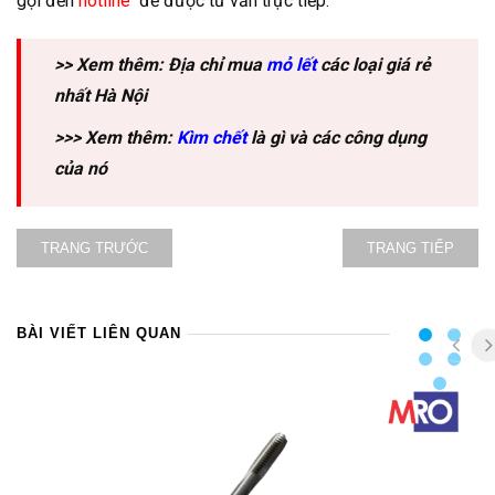
gọi đến
hotline
để được tư vấn trực tiếp.
>> Xem thêm: Địa chỉ mua
mỏ lết
các loại giá rẻ
nhất Hà Nội
>>> Xem thêm:
Kìm chết
là gì và các công dụng
của nó
TRANG TRƯỚC
TRANG TIẾP
BÀI VIẾT LIÊN QUAN