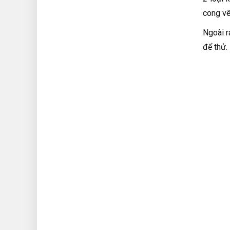
cong vê
Ngoài r
để thử.