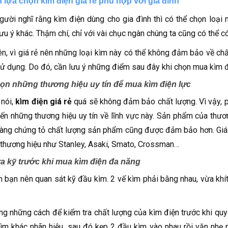
 lựa chọn kìm điện giá rẻ phù hợp với gia đình
gười nghĩ rằng kìm điện dùng cho gia đình thì có thể chọn loại
ưu ý khác. Thậm chí, chỉ với vài chục ngàn chúng ta cũng có thể c
ên, vì giá rẻ nên những loại kìm này có thể không đảm bảo về ch
ử dụng. Do đó, cần lưu ý những điểm sau đây khi chọn mua kìm đi
ọn những thương hiệu uy tín để mua kìm điện lực
nói,
kìm điện giá rẻ
quá sẽ không đảm bảo chất lượng. Vì vậy, p
đến những thương hiệu uy tín về lĩnh vực này. Sản phẩm của thư
àng chứng tỏ chất lượng sản phẩm cũng được đảm bảo hơn. Giá t
thương hiệu như Stanley, Asaki, Smato, Crossman…
ra kỹ trước khi mua kìm điện đa năng
n bạn nên quan sát kỹ đầu kìm. 2 vế kìm phải bằng nhau, vừa khít
ng những cách để kiểm tra chất lượng của kìm điện trước khi quy
kìm khác nhãn hiệu, sau đó kẹp 2 đầu kìm vào nhau rồi vặn nhẹ