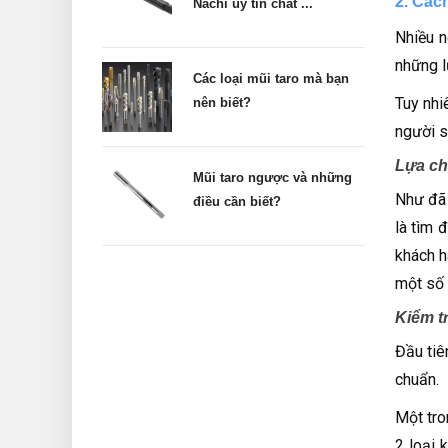
2. Cách
Nachi uy tín chất ...
Nhiều n
những l
Các loại mũi taro mà bạn
Tuy nhi
nên biết?
người s
Lựa ch
Mũi taro ngược và những
Như đã 
điều cần biết?
là tìm 
khách h
một số 
Kiểm t
Đầu tiê
chuẩn.
Một tro
2 loại 