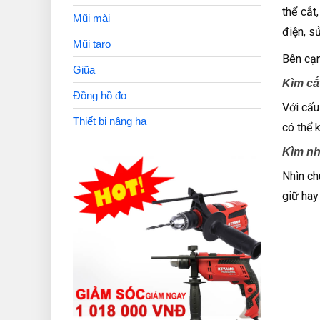
thể cắt
Mũi mài
điện, s
Mũi taro
Bên cạn
Giũa
Kìm cắ
Đồng hồ đo
Với cấu
Thiết bị nâng hạ
có thể 
Kìm n
Nhìn ch
giữ hay