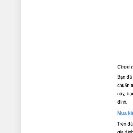
Chọn n
Bạn đã 
chuẩn t
cậy, b
đình.
Mua kì
Trên đâ
gia đìn