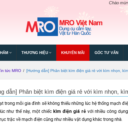
Chào mừng ngày giỗ 
PHẨM
THƯƠNG HIỆU
KHUYẾN MÃI
GÓC TƯ VẤN
Tin tức MRO
/
[Hướng dẫn] Phân biệt kìm điện giá rẻ với kìm nhọn, kìm
g dẫn] Phân biệt kìm điện giá rẻ với kìm nhọn, kì
ạt trong mỗi gia đình sẽ không thiếu những lúc hệ thống mạch điệ
úc như thế này, một chiếc
kìm điện giá rẻ
với nhiều công dụng 
rục trặc về mạch điện cũng như nhiều vật dụng khác trong nhà.