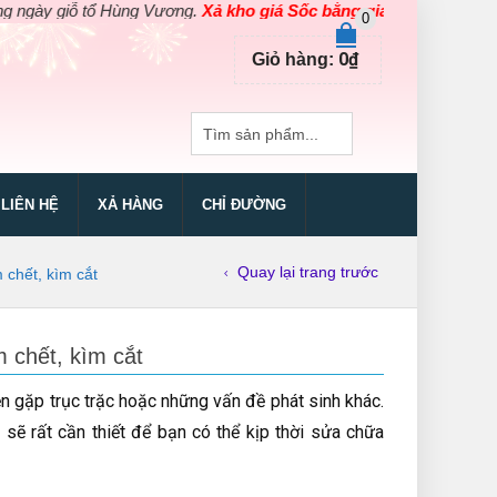
tổ Hùng Vương.
Xả kho giá Sốc bằng giá Gốc
cho các sản phẩm dụ
0
0
₫
Giỏ hàng:
LIÊN HỆ
XẢ HÀNG
CHỈ ĐƯỜNG
Quay lại trang trước
 chết, kìm cắt
m chết, kìm cắt
n gặp trục trặc hoặc những vấn đề phát sinh khác.
sẽ rất cần thiết để bạn có thể kịp thời sửa chữa