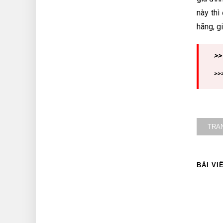
này thì
hãng, g
>>
>>>
TRA
BÀI VI