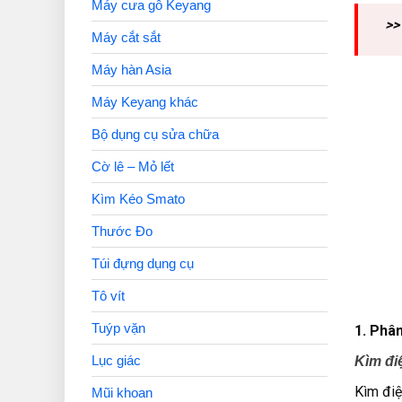
Máy cưa gỗ Keyang
>>
Máy cắt sắt
Máy hàn Asia
Máy Keyang khác
Bộ dụng cụ sửa chữa
Cờ lê – Mỏ lết
Kìm Kéo Smato
Thước Đo
Túi đựng dụng cụ
Tô vít
Tuýp vặn
1. Phân
Lục giác
Kìm điệ
Kìm điệ
Mũi khoan