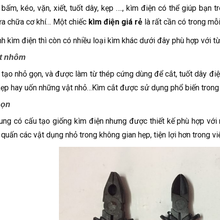
, bấm, kéo, vặn, xiết, tuốt dây, kẹp …., kìm điện có thể giúp bạ
ửa chữa cơ khí… Một chiếc
kìm điện giá rẻ
là rất cần có trong mỗi
h kìm điện thì còn có nhiều loại kìm khác dưới đây phù hợp với t
t nhôm
 tạo nhỏ gọn, và được làm từ thép cứng dùng để cắt, tuốt dây điệ
kẹp hay uốn những vật nhỏ…Kìm cắt được sử dụng phổ biến trong n
họn
ung có cấu tạo giống kìm điện nhưng được thiết kế phù hợp với
 quấn các vật dụng nhỏ trong không gian hẹp, tiện lợi hơn trong 