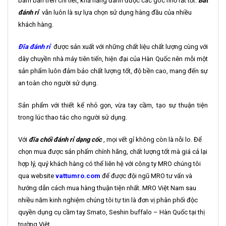
bám bẩn trên chi tiết, khả năng đánh được các góc nhỏ rất tốt.
Bát
đánh rỉ
vẫn luôn là sự lựa chọn sử dụng hàng đầu của nhiều
khách hàng.
Đĩa đánh rỉ
được sản xuất với những chất liệu chất lượng cùng với
dây chuyền nhà máy tiên tiến, hiện đại của Hàn Quốc nên mỗi một
sản phẩm luôn đảm bảo chất lượng tốt, độ bền cao, mang đến sự
an toàn cho người sử dụng.
Sản phẩm với thiết kể nhỏ gọn, vừa tay cầm, tạo sự thuận tiện
trong lúc thao tác cho người sử dụng.
Với
đĩa chổi đánh rỉ dạng cốc
, mọi vết gỉ không còn là nỗi lo. Để
chọn mua được sản phẩm chính hãng, chất lượng tốt mà giá cả lại
hợp lý, quý khách hàng có thể liên hệ với công ty MRO chúng tôi
qua website
vattumro.com
để được đội ngũ MRO tư vấn và
hướng dẫn cách mua hàng thuận tiện nhất. MRO Việt Nam sau
nhiều năm kinh nghiệm chúng tôi tự tin là đơn vị phân phối độc
quyền dụng cụ cầm tay Smato, Seshin buffalo – Hàn Quốc tại thị
trường Việt