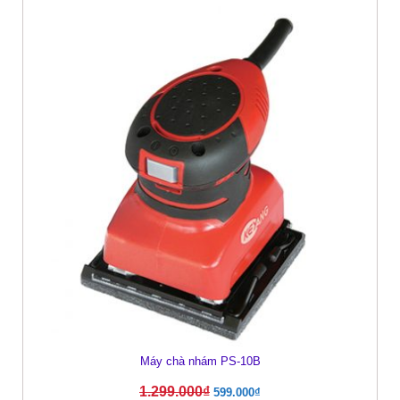
Máy chà nhám PS-10B
1.299.000
₫
599.000
₫