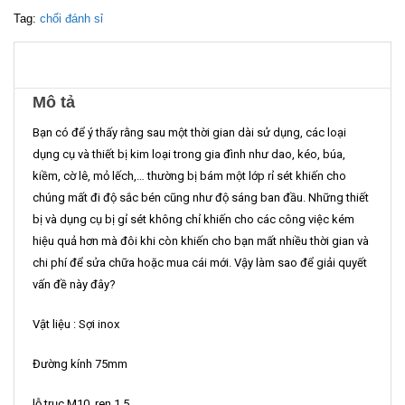
Tag:
chổi đánh sỉ
Mô tả
Bạn có để ý thấy rằng sau một thời gian dài sử dụng, các loại
dụng cụ và thiết bị kim loại trong gia đình như dao, kéo, búa,
kiềm, cờ lê, mỏ lếch,… thường bị bám một lớp rỉ sét khiến cho
chúng mất đi độ sắc bén cũng như độ sáng ban đầu. Những thiết
bị và dụng cụ bị gỉ sét không chỉ khiến cho các công việc kém
hiệu quả hơn mà đôi khi còn khiến cho bạn mất nhiều thời gian và
chi phí để sửa chữa hoặc mua cái mới. Vậy làm sao để giải quyết
vấn đề này đây?
Vật liệu : Sợi inox
Đường kính 75mm
lỗ trục M10, ren 1.5