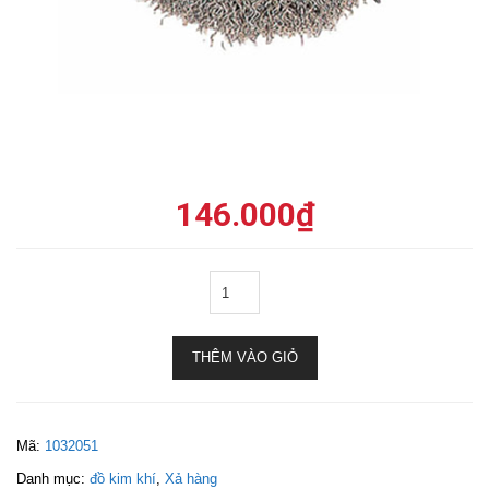
146.000
₫
THÊM VÀO GIỎ
Mã:
1032051
Danh mục:
đồ kim khí
,
Xả hàng