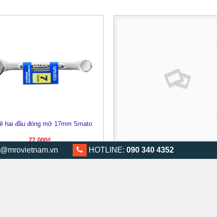
lê hai đầu đóng mở 17mm Smato
XEM NHANH
77.000
₫
Cờ lê hai đầu đóng mở 13mm S
@mrovietnam.vn
0903 404 352
HOTLINE:
090 340 4352
XEM NHANH
54.000
₫