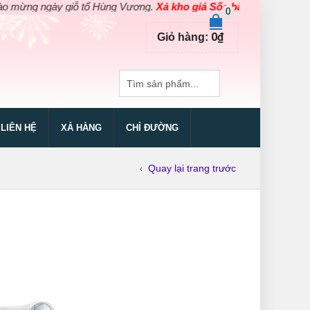
ng ngày giỗ tổ Hùng Vương.
Xả kho giá Sốc bằng giá Gốc
cho các 
0
0
₫
Giỏ hàng:
LIÊN HỆ
XẢ HÀNG
CHỈ ĐƯỜNG
Quay lại trang trước