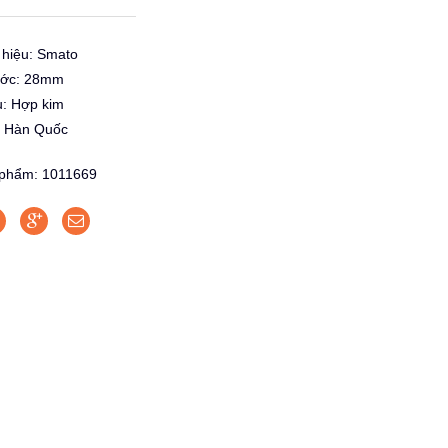
hiệu: Smato
ước: 28mm
u: Hợp kim
: Hàn Quốc
phẩm: 1011669