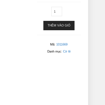
THÊM VÀO GIỎ
Mã:
1011669
Danh mục:
Cờ lê