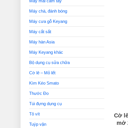
Máy mài cầm tay
Máy chà, đánh bóng
Máy cưa gỗ Keyang
Máy cắt sắt
Máy hàn Asia
Máy Keyang khác
Bộ dụng cụ sửa chữa
Cờ lê – Mỏ lết
Kìm Kéo Smato
Thước Đo
Túi đựng dụng cụ
Tô vít
Cờ l
mở 
Tuýp vặn