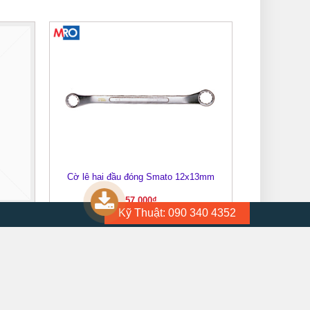
Cờ lê hai đầu đóng Smato 12x13mm
Cờ lê hai đầ
XEM NHANH
57.000
₫
mato
Kỹ Thuật: 090 340 4352