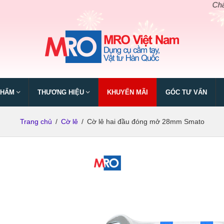
Chào mừ
PHẨM
THƯƠNG HIỆU
KHUYẾN MÃI
GÓC TƯ VẤN
Trang chủ
/
Cờ lê
/
Cờ lê hai đầu đóng mở 28mm Smato