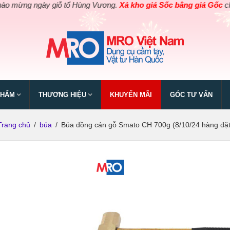
 ngày giỗ tổ Hùng Vương.
Xả kho giá Sốc bằng giá Gốc
cho các s
PHẨM
THƯƠNG HIỆU
KHUYẾN MÃI
GÓC TƯ VẤN
Trang chủ
/
búa
/
Búa đồng cán gỗ Smato CH 700g (8/10/24 hàng đặt