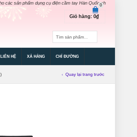
ản phẩm dụng cụ điện cầm tay Hàn Quốc chính hãng. Áp dụng chỉ d
0
0
₫
Giỏ hàng:
LIÊN HỆ
XẢ HÀNG
CHỈ ĐƯỜNG
)
Quay lại trang trước