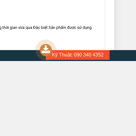
g thời gian vừa qua.Đặc biệt Sản phẩm được sử dụng
Kỹ Thuật: 090 340 4352
h hàng có thể ghé đến với website
rực tuyến hàng đầu trong lĩnh vực dụng cụ thiết bị vật
ững sản phẩm của các thương hiệu nổi tiếng với nhiều
 Dụng cụ đo chính xác, Vận chuyển nâng đỡ, Bảo hộ lao
at trực tiếp để được hỗ trợ từ bộ phận chăm sóc khách