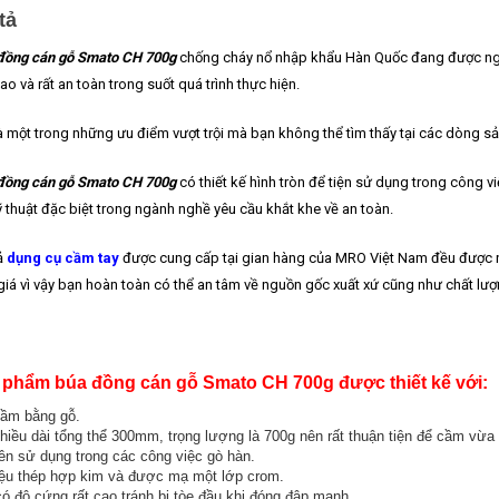
tả
đồng cán gỗ Smato CH 700g
chống cháy nổ nhập khẩu Hàn Quốc đang được ngườ
ao và rất an toàn trong suốt quá trình thực hiện.
à một trong những ưu điểm vượt trội mà bạn không thể tìm thấy tại các dòng sả
đồng cán gỗ Smato CH 700g
có thiết kế hình tròn để tiện sử dụng trong công 
ỹ thuật đặc biệt trong ngành nghề yêu cầu khắt khe về an toàn.
ả
dụng cụ cầm tay
được cung cấp tại gian hàng của MRO Việt Nam đều được n
giá vì vậy bạn hoàn toàn có thể an tâm về nguồn gốc xuất xứ cũng như chất lư
 phẩm búa đồng cán gỗ Smato CH 700g được thiết kế với:
ầm bằng gỗ.
hiều dài tổng thể 300mm, trọng lượng là 700g nên rất thuận tiện để cầm vừa
n sử dụng trong các công việc gò hàn.
iệu thép hợp kim và được mạ một lớp crom.
ó độ cứng rất cao tránh bị tòe đầu khi đóng đập mạnh.