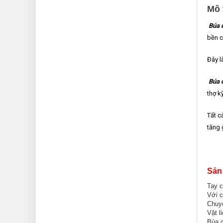
Mô 
Búa 
bền c
Đây l
Búa 
thợ k
Tất c
tăng 
Sản
Tay c
Với c
Chuyê
Vật l
Búa c