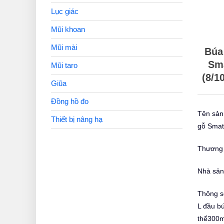
Lục giác
Mũi khoan
Mũi mài
Búa
Sm
Mũi taro
(8/1
Giũa
Đồng hồ đo
Tên sản
Thiết bị nâng hạ
gỗ Smat
Thương 
Nhà sản
Thông s
L đầu b
thể300