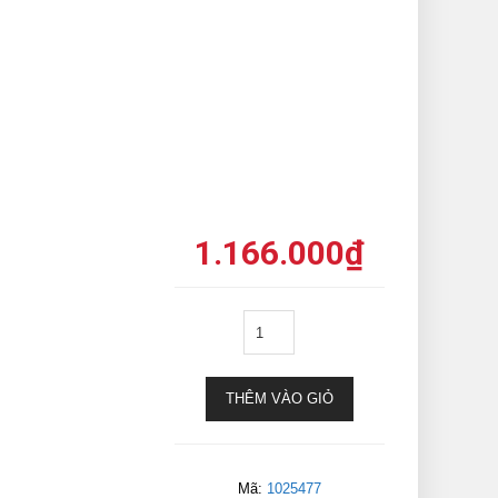
1.166.000
₫
THÊM VÀO GIỎ
Mã:
1025477