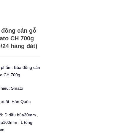
 đồng cán gỗ
ato CH 700g
0/24 hàng đặt)
 phẩm: Búa đồng cán
o CH 700g
hiệu: Smato
 xuất: Hàn Quốc
ố: D đầu búa30mm ,
úa100mm , L tổng
mm