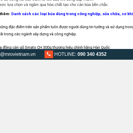
ợc lựa chọn và ngâm qua hóa chất tạo cho càn búa bền chắc.
thêm:
Danh sách các loại búa dùng trong công nghiệp, sửa chữa, cơ khí
hững đặc điểm trên sản phẩm luôn được người dùng tin tưởng và sử dụng tron
rãi trong các ngành xây dựng và công nghiệp.
@mrovietnam.vn
0903 404 352
HOTLINE:
090 340 4352
họn mua được sản phẩm
Búa đồng cán gỗ Smato CH 700g
chính hãng,quý khác
dungcuhanquoc.com
của chúng tôi. Đây là một trong những website mua sắm t
 khí nhập khẩu.
ian hàng của chúng tôi bạn có thể dễ dàng tìm thấy và mua hàng trực tuyến nh
mục dụng cụ & thiết bị công nghiệp như:
Dụng cụ cầm tay
, Dụng cụ dùng điện,
 Dụng cụ đo điện, Thiết bị ngành hàn, Dụng cụ dùng khí nén
…
hắc mắc xin liên hệ ngay theo hotline:
(Vui Lòng Xem bên dưới trang)
hoặc ch
của MRO Việt Nam.