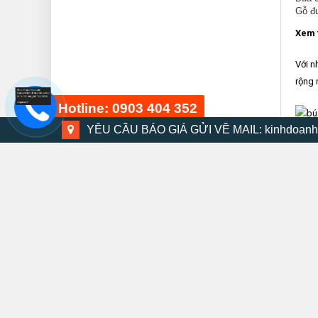
Gỗ đư
Xem 
Với n
rộng 
Hotline: 0903 404 352
YÊU CẦU BÁO GIÁ GỬI VỀ MAIL: kinhdoanh
Để c
www.
Bộ dụng cụ 48 chi tiết
tư cơ
15 phút trước
Tại g
danh 
động,
Mọi t
Bộ máy khoan búa DMV-13K
hàng 
30 phút trước