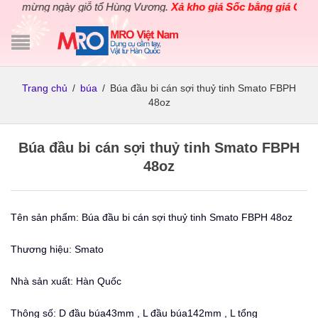
 mừng ngày giỗ tổ Hùng Vương.
Xả kho giá Sốc bằng giá Gốc
cho
Trang chủ
/
búa
/
Búa đầu bi cán sợi thuỷ tinh Smato FBPH
48oz
Búa đầu bi cán sợi thuỷ tinh Smato FBPH
48oz
Tên sản phẩm: Búa đầu bi cán sợi thuỷ tinh Smato FBPH 48oz
Thương hiệu: Smato
Nhà sản xuất: Hàn Quốc
Thông số: D đầu búa43mm , L đầu búa142mm , L tổng