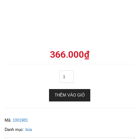
366.000
₫
THÊM VÀO GIỎ
Mã:
1001981
Danh mục:
búa