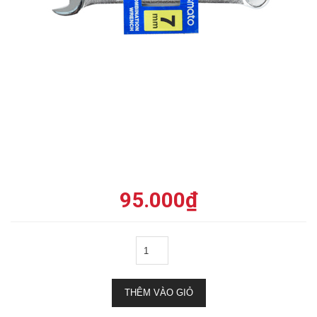
95.000
₫
THÊM VÀO GIỎ