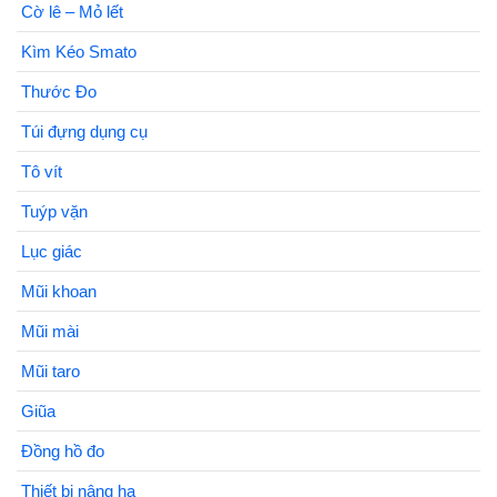
Cờ lê – Mỏ lết
Kìm Kéo Smato
Thước Đo
Túi đựng dụng cụ
Tô vít
Tuýp vặn
Lục giác
Mũi khoan
Mũi mài
Mũi taro
Giũa
Đồng hồ đo
Thiết bị nâng hạ