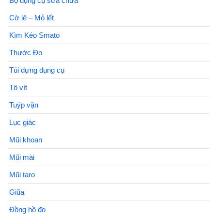
Bộ dụng cụ sửa chữa
Cờ lê – Mỏ lết
Kìm Kéo Smato
Thước Đo
Túi đựng dụng cụ
Tô vít
Tuýp vặn
Lục giác
Mũi khoan
Mũi mài
Mũi taro
Giũa
Đồng hồ đo