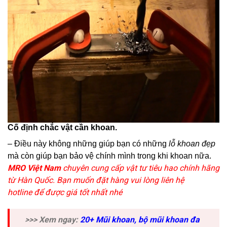
Cố định chắc vật cần khoan.
– Điều này không những giúp bạn có những
lỗ khoan đẹp
mà còn giúp bạn bảo vệ chính mình trong khi khoan nữa.
MRO Việt Nam
chuyên cung cấp vật tư tiêu hao chính hãng
từ Hàn Quốc. Bạn muốn đặt hàng vui lòng liên hệ
hotline để được giá tốt nhất nhé
>>> Xem ngay:
20+ Mũi khoan, bộ mũi khoan đa