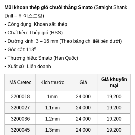
Mũi khoan thép gió chuôi thẳng Smato
(Straight Shank
Drill – 하이스드릴)
• Công dụng: Khoan sắt, thép
• Chất liệu: Thép gió (HSS)
• Đường kính: 3 – 16 mm (Theo bảng chi tiết bên dưới)
o
• Góc cắt: 118
• Thương hiệu: Smato (Hàn Quốc)
• Xuất xứ: Liên doanh
Giá khuyến
Mã Cretec
Kích thước
Giá
mại
3200018
1mm
24,000
19,200
3200027
1.1mm
24,000
19,200
3200036
1.2mm
24,000
19,200
3200045
1.3mm
24,000
19,200