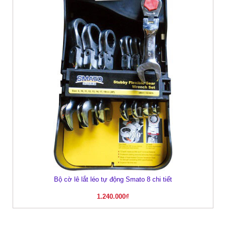
Bộ cờ lê lắt léo tự động Smato 8 chi tiết
1.240.000
₫