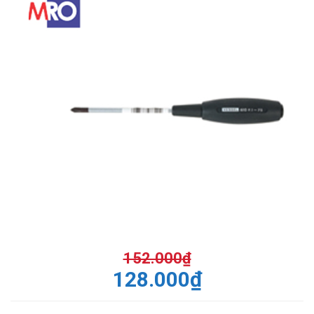
152.000
₫
128.000
₫