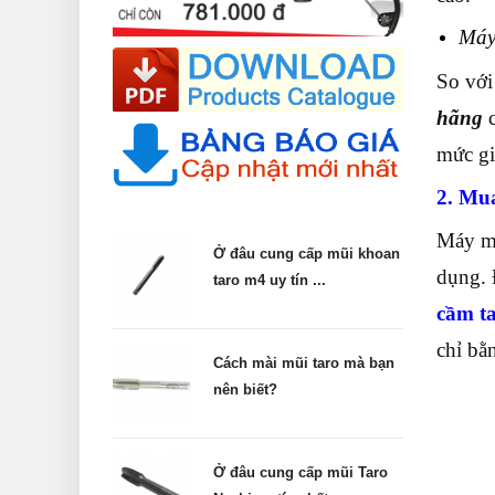
Máy
So với
hãng
c
mức gi
2. Mu
Máy mà
Ở đâu cung cấp mũi khoan
dụng. 
taro m4 uy tín ...
cầm ta
chỉ bằ
Cách mài mũi taro mà bạn
nên biết?
Ở đâu cung cấp mũi Taro