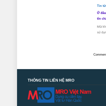
Tin t
Ở đâu
tín ch
Mũi kh
sử dụn
Comments
THÔNG TIN LIÊN HỆ MRO