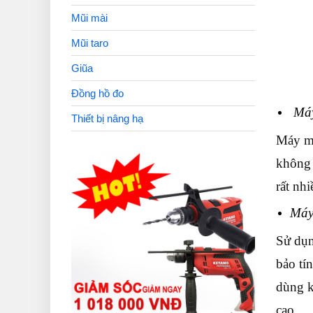
Mũi mài
Mũi taro
Giũa
Đồng hồ đo
Máy
Thiết bị nâng hạ
Máy mà
không 
rất nh
Máy
Sử dụn
bảo tí
dùng k
cao.