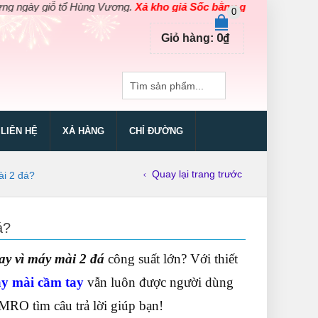
ỗ tổ Hùng Vương.
Xả kho giá Sốc bằng giá Gốc
cho các sản phẩm 
0
0
₫
Giỏ hàng:
LIÊN HỆ
XẢ HÀNG
CHỈ ĐƯỜNG
Quay lại trang trước
ài 2 đá?
á?
y vì máy mài 2 đá
công suất lớn? Với thiết
y mài cầm tay
vẫn luôn được người dùng
MRO tìm câu trả lời giúp bạn!