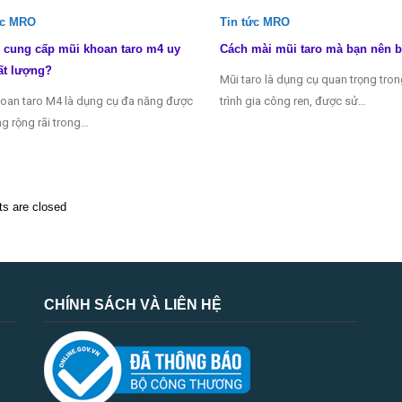
ức MRO
Tin tức MRO
 cung cấp mũi khoan taro m4 uy
Cách mài mũi taro mà bạn nên b
ất lượng?
Mũi taro là dụng cụ quan trọng tro
oan taro M4 là dụng cụ đa năng được
trình gia công ren, được sử…
g rộng rãi trong…
 are closed
CHÍNH SÁCH VÀ LIÊN HỆ