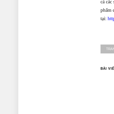
cả các
phẩm d
tại:
htt
TRA
BÀI VI