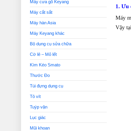
Máy cưa gỗ Keyang
1. Ưu 
Máy cắt sắt
Máy mà
Máy hàn Asia
Vậy tạ
Máy Keyang khác
Bộ dụng cụ sửa chữa
Cờ lê – Mỏ lết
Kìm Kéo Smato
Thước Đo
Túi đựng dụng cụ
Tô vít
Tuýp vặn
Lục giác
Mũi khoan