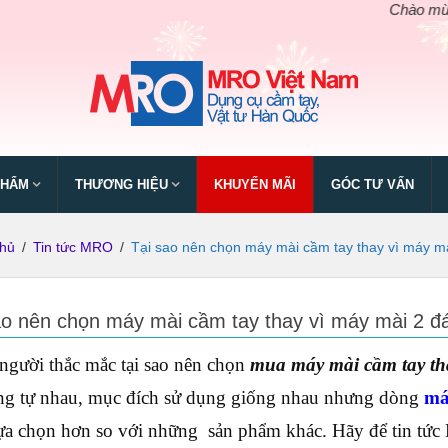
Chào mừng ngày gi
PHẨM
THƯƠNG HIỆU
KHUYẾN MÃI
GÓC TƯ VẤN
chủ
/
Tin tức MRO
/
Tại sao nên chọn máy mài cầm tay thay vì máy m
ao nên chọn máy mài cầm tay thay vì máy mài 2 đ
người thắc mắc tại sao nên chọn
mua máy mài cầm tay tha
ng tự nhau, mục đích sử dụng giống nhau nhưng dòng
má
lựa chọn hơn so với những sản phẩm khác. Hãy để tin tức 