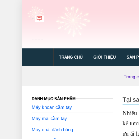
TRANG CHỦ
GIỚI THIỆU
SẢN 
Trang 
Tại s
DANH MỤC SẢN PHẨM
Máy khoan cầm tay
Nhiều 
Máy mài cầm tay
kế tươ
Máy chà, đánh bóng
ưu ái 