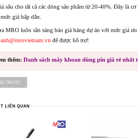
iá sâu cho tất cả các dòng sản phẩm từ 20-40%. Đây là c
i mức giá hấp dẫn.
ra MRO luôn sẵn sàng báo giá hàng dự án với mức giá ưu đ
oanh@mrovietnam.vn
để được hỗ trợ!
em thêm:
Danh sách máy khoan dùng pin giá rẻ nhất t
NG TRƯỚC
ẾT LIÊN QUAN