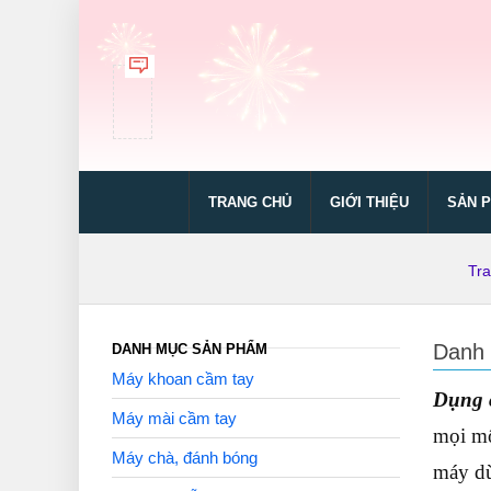
TRANG CHỦ
GIỚI THIỆU
SẢN 
Tr
Danh 
DANH MỤC SẢN PHẨM
Máy khoan cầm tay
Dụng c
Máy mài cầm tay
mọi mô
Máy chà, đánh bóng
máy dù