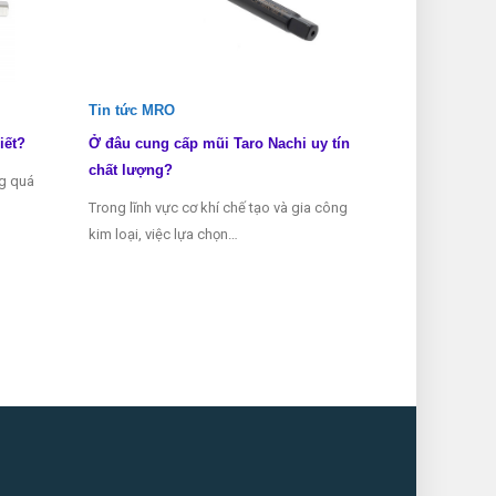
Tin tức MRO
Tin tức MRO
iết?
Ở đâu cung cấp mũi Taro Nachi uy tín
Các loại mũi 
chất lượng?
ng quá
Mũi taro là mộ
Trong lĩnh vực cơ khí chế tạo và gia công
thể thiếu tron
kim loại, việc lựa chọn…