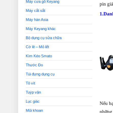
Máy cưa gỗ Keyang
pin gi
Máy cắt sắt
1.Danh
Máy hàn Asia
Máy Keyang khác
Bộ dụng cụ sửa chữa
Cờ lê – Mỏ lết
Kìm Kéo Smato
Thước Đo
Túi đựng dụng cụ
Tô vít
Tuýp vặn
Lục giác
Nếu bạ
Mũi khoan
những 