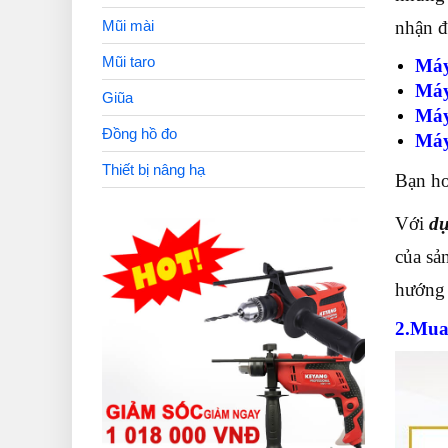
nhận đ
Mũi mài
Mũi taro
Máy
Máy
Giũa
Máy
Đồng hồ đo
Máy
Thiết bị nâng hạ
Bạn ho
Với
dụ
của sả
hướng 
2.Mua 