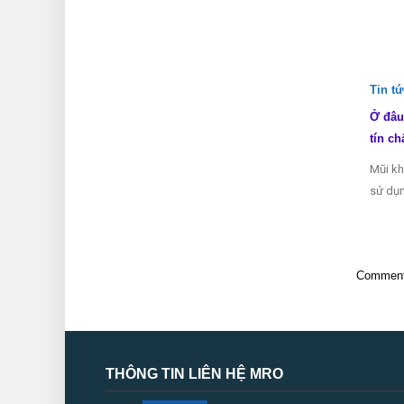
Tin t
Ở đâu
tín ch
Mũi kh
sử dụn
Comments
THÔNG TIN LIÊN HỆ MRO