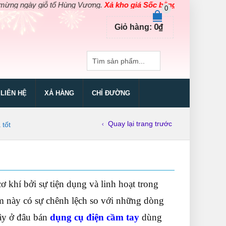
y giỗ tổ Hùng Vương.
Xả kho giá Sốc bằng giá Gốc
cho các sản ph
0
0
₫
Giỏ hàng:
LIÊN HỆ
XẢ HÀNG
CHỈ ĐƯỜNG
Quay lại trang trước
 tốt
 khí bởi sự tiện dụng và linh hoạt trong
m này có sự chênh lệch so với những dòng
ậy ở đâu bán
dụng cụ điện cầm tay
dùng