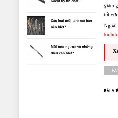
Nachi uy tín chất ...
giảm g
tốt vớ
Các loại mũi taro mà bạn
Ngoài 
nên biết?
kinhd
Mũi taro ngược và những
X
điều cần biết?
TRA
BÀI VI