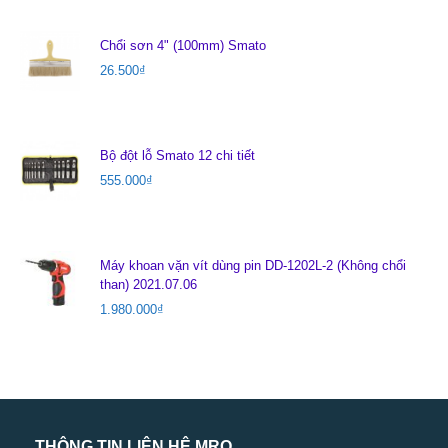
Chổi sơn 4" (100mm) Smato
26.500
₫
Bộ đột lỗ Smato 12 chi tiết
555.000
₫
Máy khoan vặn vít dùng pin DD-1202L-2 (Không chổi
than) 2021.07.06
1.980.000
₫
THÔNG TIN LIÊN HỆ MRO