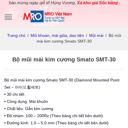
Chào mừng ngày giỗ tổ Hùng Vương.
Xả kho giá Sốc bằng giá Gố
Trang chủ
/
Mũi khoan, mài giũa, dao tiện
/
Mũi mài
/
Bộ mũi
mài kim cương Smato SMT-30
Bộ mũi mài kim cương Smato SMT-30
Bộ mũi mài kim cương Smato SMT-30 (Diamond Mounted Point
Set – 아이드휠세트)
• 30 chi tiết
• Công dụng: Mài khuôn
• Chất liệu: Gắn kim cương
• Độ nhám: 100 – 200Rz (Theo bảng chi tiết bên dưới)
• Đường kính: 1.0 – 5.0 mm (Theo bảng chi tiết bên dưới)