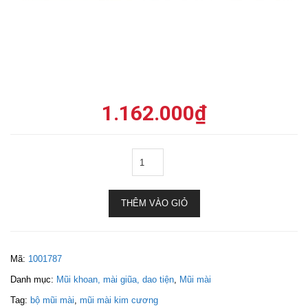
1.162.000
₫
THÊM VÀO GIỎ
Mã:
1001787
Danh mục:
Mũi khoan, mài giũa, dao tiện
,
Mũi mài
Tag:
bộ mũi mài
,
mũi mài kim cương