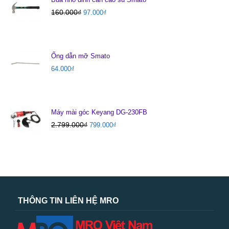
160.000
₫
97.000
₫
Ống dẫn mỡ Smato
64.000
₫
Máy mài góc Keyang DG-230FB
2.799.000
₫
799.000
₫
THÔNG TIN LIÊN HỆ MRO