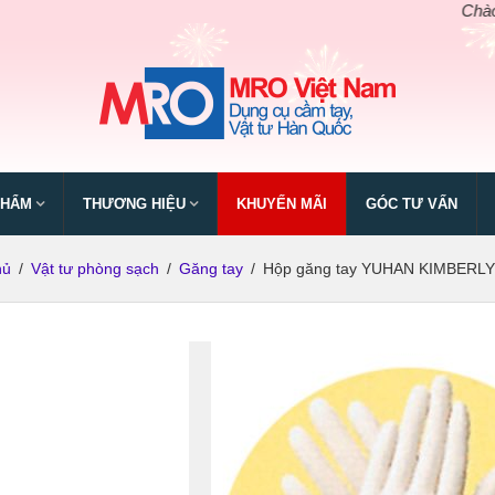
Chào mừng n
PHẨM
THƯƠNG HIỆU
KHUYẾN MÃI
GÓC TƯ VẤN
hủ
/
Vật tư phòng sạch
/
Găng tay
/
Hộp găng tay YUHAN KIMBERL