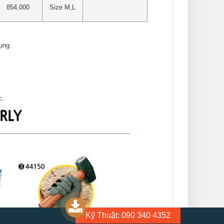
854,000
Size M,L
ụng.
c.
Kỹ Thuật: 090 340 4352