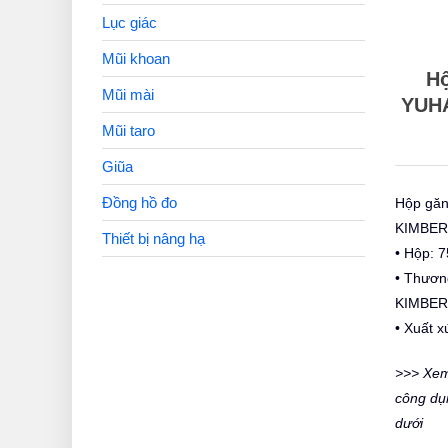
Lục giác
Mũi khoan
Hộ
Mũi mài
YUH
Mũi taro
Giũa
Đồng hồ đo
Hộp găn
KIMBER
Thiết bị nâng hạ
• Hộp: 7
• Thươn
KIMBER
• Xuất x
>>> Xem
công dụ
dưới