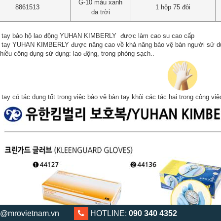
G-10 màu xanh
8861513
1 hộp 75 đôi
da trời
 tay bảo hộ lao động YUHAN KIMBERLY được làm cao su cao cấp
 tay YUHAN KIMBERLY được nâng cao về khả năng bảo vệ bàn người sử d
hiều công dụng sử dụng: lao động, trong phòng sạch..
tay có tác dụng tốt trong việc bảo vệ bàn tay khỏi các tác hại trong công việ
@mrovietnam.vn
0903 404 352
HOTLINE:
090 340 4352