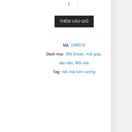
THÊM VÀO GIỎ
Mã:
1090578
Danh mục:
Mũi khoan, mài giũa,
dao tiện
,
Mũi mài
Tag:
mũi mài kim cương