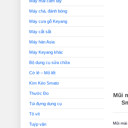
Máy mài cầm tay
Máy chà, đánh bóng
Máy cưa gỗ Keyang
Máy cắt sắt
Máy hàn Asia
Máy Keyang khác
Bộ dụng cụ sửa chữa
Cờ lê – Mỏ lết
Kìm Kéo Smato
Thước Đo
Mũi 
S
Túi đựng dụng cụ
Tô vít
Mũi mài
Tuýp vặn