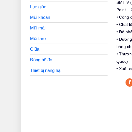
SMT-V 
Lục giác
Point 
• Công 
Mũi khoan
• Chất l
Mũi mài
• Độ nh
Mũi taro
• Đường
bảng chi
Giũa
• Thươn
Đồng hồ đo
Quốc)
• Xuất x
Thiết bị nâng hạ