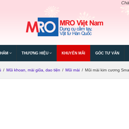
Chào mừn
PHẨM
THƯƠNG HIỆU
KHUYẾN MÃI
GÓC TƯ VẤN
ủ
/
Mũi khoan, mài giũa, dao tiện
/
Mũi mài
/
Mũi mài kim cương Sm