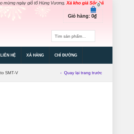
g ngày giỗ tổ Hùng Vương.
Xả kho giá Sốc bằng giá Gốc
cho các 
0
0
₫
Giỏ hàng:
LIÊN HỆ
XẢ HÀNG
CHỈ ĐƯỜNG
ato SMT-V
Quay lại trang trước