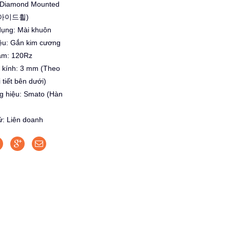
(Diamond Mounted
– 아이드휠)
dụng: Mài khuôn
iệu: Gắn kim cương
ám: 120Rz
 kính: 3 mm (Theo
 tiết bên dưới)
g hiệu: Smato (Hàn
ứ: Liên doanh