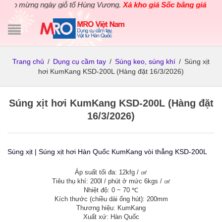
mừng ngày giỗ tổ Hùng Vương.
Xả kho giá Sốc bằng giá Gốc
cho c
Trang chủ
/
Dụng cụ cầm tay
/
Súng keo, súng khí
/
Súng xịt
hơi KumKang KSD-200L (Hàng đặt 16/3/2026)
Súng xịt hơi KumKang KSD-200L (Hàng đặt
16/3/2026)
Súng xịt | Súng xịt hơi Hàn Quốc KumKang vòi thẳng KSD-200L
Áp suất tối đa: 12kfg / ㎠
Tiêu thụ khí: 200l / phút ở mức 6kgs / ㎠
Nhiệt độ: 0 ~ 70 ℃
Kích thước (chiều dài ống hút): 200mm
Thương hiệu: KumKang
Xuất xứ: Hàn Quốc