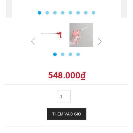
548.000
₫
THÊM VÀO GIỎ