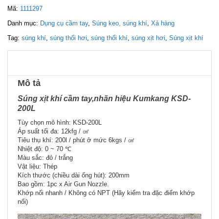
Mã:
1111297
Danh mục:
Dụng cụ cầm tay
,
Súng keo, súng khí
,
Xả hàng
Tag:
súng khí
,
súng thổi hơi
,
súng thổi khí
,
súng xịt hơi
,
Súng xịt khí
Mô tả
Súng xịt khí cầm tay,nhãn hiệu Kumkang KSD-
200L
Tùy chọn mô hình: KSD-200L
Áp suất tối đa: 12kfg / ㎠
Tiêu thụ khí: 200l / phút ở mức 6kgs / ㎠
Nhiệt độ: 0 ~ 70 ℃
Màu sắc: đỏ / trắng
Vật liệu: Thép
Kích thước (chiều dài ống hút): 200mm
Bao gồm: 1pc x Air Gun Nozzle.
Khớp nối nhanh / Không có NPT (Hãy kiểm tra đặc điểm khớp
nối)