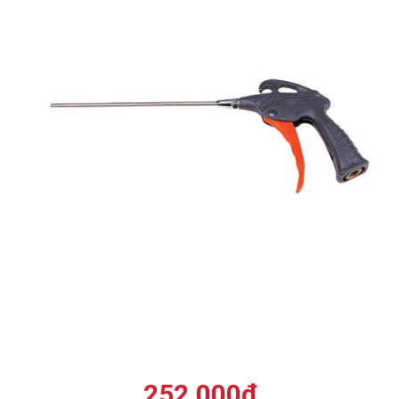
252.000
₫