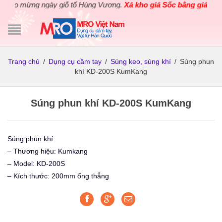
ào mừng ngày giỗ tổ Hùng Vương.
Xả kho giá Sốc bằng giá Gốc
c
Trang chủ
/
Dụng cụ cầm tay
/
Súng keo, súng khí
/
Súng phun
khí KD-200S KumKang
Súng phun khí KD-200S KumKang
Súng phun khí
– Thương hiệu: Kumkang
– Model: KD-200S
– Kích thước: 200mm ống thẳng