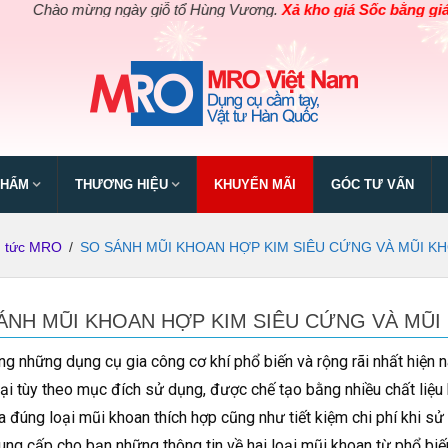
 mừng ngày giỗ tổ Hùng Vương.
Xả kho giá Sốc bằng giá Gốc
cho 
PHẨM
THƯƠNG HIỆU
KHUYẾN MÃI
GÓC TƯ VẤN
n tức MRO
/
SO SÁNH MŨI KHOAN HỢP KIM SIÊU CỨNG VÀ MŨI K
ÁNH MŨI KHOAN HỢP KIM SIÊU CỨNG VÀ MŨI
ng những dụng cụ gia công cơ khí phổ biến và rộng rãi nhất hiện n
oại tùy theo mục đích sử dụng, được chế tạo bằng nhiều chất liệu
a đúng loại mũi khoan thích hợp cũng như tiết kiệm chi phí khi sử 
cung cấp cho bạn những thông tin về hai loại mũi khoan từ phổ bi