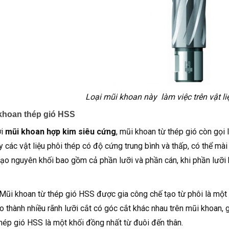
Loại mũi khoan này làm việc trên vật l
 khoan thép gió HSS
ới
mũi khoan hợp kim siêu cứng
, mũi khoan từ thép gió còn gọi 
 các vật liệu phôi thép có độ cứng trung bình và thấp, có thể mài l
ạo nguyên khối bao gồm cả phần lưỡi và phần cán, khi phần lưỡi bị m
 Mũi khoan từ thép gió HSS được gia công chế tạo từ phôi là mộ
o thành nhiều rãnh lưỡi cắt có góc cắt khác nhau trên mũi khoan, 
hép gió HSS là một khối đồng nhất từ đuôi đến thân.