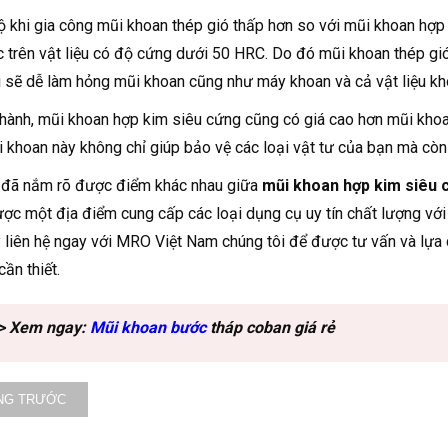
ộ khi gia công mũi khoan thép gió thấp hơn so với mũi khoan hợp 
c trên vật liệu có độ cứng dưới 50 HRC. Do đó mũi khoan thép gi
 sẽ dễ làm hỏng mũi khoan cũng như máy khoan và cả vật liệu kh
thành, mũi khoan hợp kim siêu cứng cũng có giá cao hơn mũi khoan
i khoan này không chỉ giúp bảo vệ các loại vật tư của bạn mà còn t
 đã nắm rõ được điểm khác nhau giữa
mũi khoan hợp kim siêu 
ợc một địa điểm cung cấp các loại dụng cụ uy tín chất lượng với
 liên hệ ngay với MRO Việt Nam chúng tôi để được tư vấn và lựa
 cần thiết.
> Xem ngay:
Mũi khoan bước
tháp coban giá rẻ
NG TRƯỚC