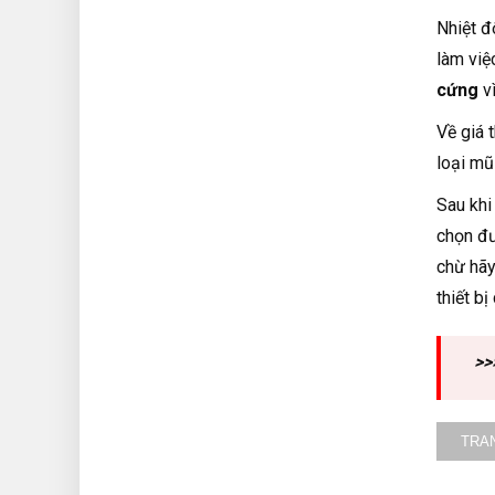
Nhiệt đ
làm việ
cứng
vì
Về giá 
loại mũ
Sau khi
chọn đư
chừ hãy
thiết bị
>>
TRA