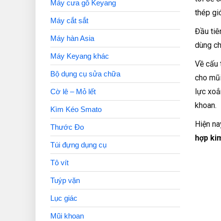
Máy cưa gỗ Keyang
thép gió
Máy cắt sắt
Đầu tiê
Máy hàn Asia
dùng ch
Máy Keyang khác
Về cấu 
Bộ dụng cụ sửa chữa
cho mũi
lực xoắ
Cờ lê – Mỏ lết
khoan.
Kìm Kéo Smato
Hiện na
Thước Đo
hợp ki
Túi đựng dụng cụ
Tô vít
Tuýp vặn
Lục giác
Mũi khoan