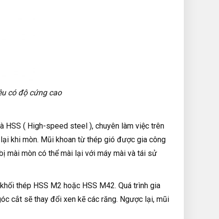
iệu có độ cứng cao
là HSS ( High-speed steel ), chuyên làm việc trên
ại khi mòn. Mũi khoan từ thép gió được gia công
ài mòn có thể mài lại với máy mài và tái sử
t khối thép HSS M2 hoặc HSS M42. Quá trình gia
góc cắt sẽ thay đổi xen kẽ các răng. Ngược lại, mũi