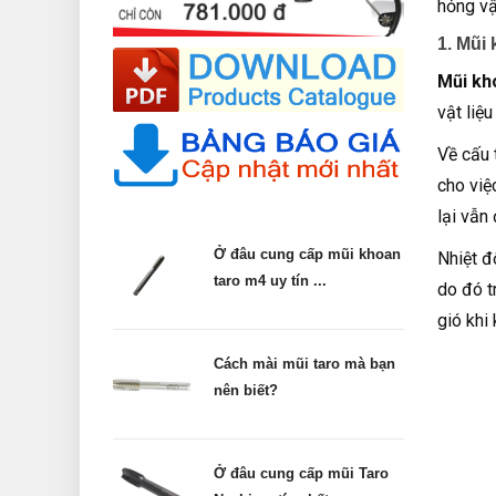
hỏng vậ
1. Mũi
Mũi kh
vật liệ
Về cấu 
cho việ
lại vẫn
Ở đâu cung cấp mũi khoan
Nhiệt đ
taro m4 uy tín ...
do đó t
gió khi
Cách mài mũi taro mà bạn
nên biết?
Ở đâu cung cấp mũi Taro