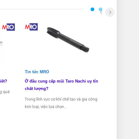
Tin tức MRO
Tin tức MRO
iết?
Ở đâu cung cấp mũi Taro Nachi uy tín
Các loại mũi 
chất lượng?
ng quá
Mũi taro là mộ
Trong lĩnh vực cơ khí chế tạo và gia công
thể thiếu tron
kim loại, việc lựa chọn…