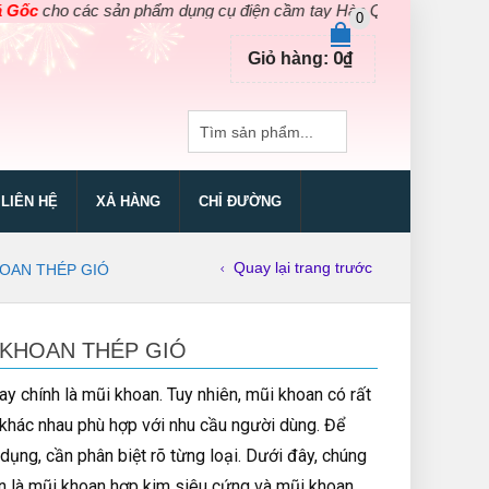
các sản phẩm dụng cụ điện cầm tay Hàn Quốc chính hãng. Áp dụng
0
0
₫
Giỏ hàng:
LIÊN HỆ
XẢ HÀNG
CHỈ ĐƯỜNG
Quay lại trang trước
HOAN THÉP GIÓ
 KHOAN THÉP GIÓ
ay chính là mũi khoan. Tuy nhiên, mũi khoan có rất
 khác nhau phù hợp với nhu cầu người dùng. Để
dụng, cần phân biệt rõ từng loại. Dưới đây, chúng
ến là mũi khoan hợp kim siêu cứng và mũi khoan