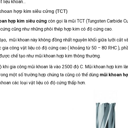
t liệu khoan…
 khoan hợp kim siêu cứng (TCT)
oan hợp kim siêu cứng
còn gọi là mũi TCT (Tungsten Carbide Cut
u cứng cũng như những phôi thép hợp kim có độ cứng cao.
tạo,
mũi khoan này không đồng nhất nguyên khối giữa lưỡi cắt v
c gia công vật liệu có độ cứng cao ( khoảng từ 50 – 80 RHC ), ph
 được chế tạo như mũi khoan hợp kim thông thường.
ộ khi gia công mũi khoan là vào 2500 độ C. Mũi khoan hợp kim làm
rong một số trường hợp chúng ta cũng có thể dùng
mũi khoan hợ
 khoan các loại vật liệu có độ cứng thấp hơn.