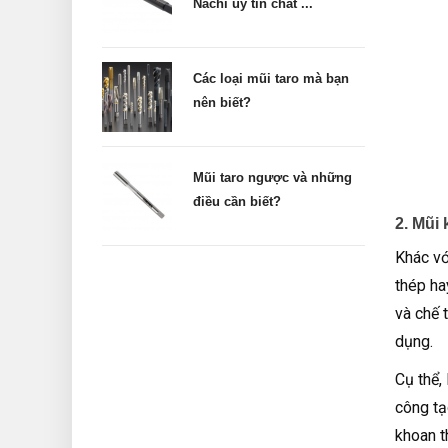
Nachi uy tín chất ...
Các loại mũi taro mà bạn
nên biết?
Mũi taro ngược và những
điều cần biết?
2. Mũi
Khác v
thép hay
và chế t
dụng.
Cụ thể,
công tạ
khoan t