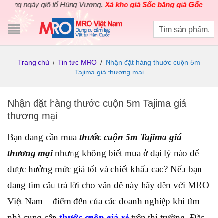
 ngày giỗ tổ Hùng Vương.
Xả kho giá Sốc bằng giá Gốc
cho các sả
Trang chủ
/
Tin tức MRO
/
Nhận đặt hàng thước cuộn 5m
Tajima giá thương mại
Nhận đặt hàng thước cuộn 5m Tajima giá
thương mại
Bạn đang cần mua
thước cuộn 5m Tajima
giá
thương mại
nhưng không biết mua ở đại lý nào để
được hưởng mức giá tốt và chiết khấu cao? Nếu bạn
đang tìm câu trả lời cho vấn đề này hãy đến với MRO
Việt Nam – điểm đến của các doanh nghiệp khi tìm
nhà cung cấp
thước cuộn giá rẻ
trên thị trường. Đặc