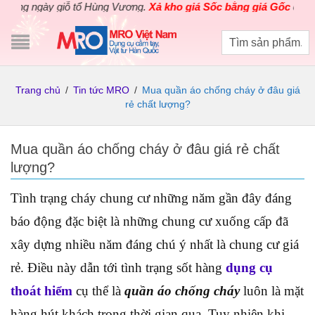
ngày giỗ tổ Hùng Vương.
Xả kho giá Sốc bằng giá Gốc
cho các sả
Trang chủ
/
Tin tức MRO
/
Mua quần áo chống cháy ở đâu giá
rẻ chất lượng?
Mua quần áo chống cháy ở đâu giá rẻ chất
lượng?
Tình trạng cháy chung cư những năm gần đây đáng
báo động đặc biệt là những chung cư xuống cấp đã
xây dựng nhiều năm đáng chú ý nhất là chung cư giá
rẻ. Điều này dẫn tới tình trạng sốt hàng
dụng cụ
thoát hiểm
cụ thể là
quần áo chống cháy
luôn là mặt
hàng hút khách trong thời gian qua. Tuy nhiên khi