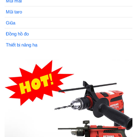
Mũi mài
Mũi taro
Giũa
Đồng hồ đo
Thiết bị nâng hạ