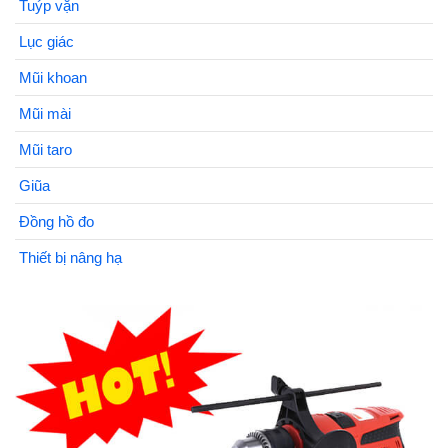
Tuýp vặn
Lục giác
Mũi khoan
Mũi mài
Mũi taro
Giũa
Đồng hồ đo
Thiết bị nâng hạ