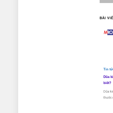
BÀI VI
Tin t
Dũa k
biết?
Dũa ki
thước 