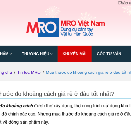
Chào mừng ngày g
PHẨM
THƯƠNG HIỆU
KHUYẾN MÃI
GÓC TƯ VẤN
ng chủ
/
Tin tức MRO
/
Mua thước đo khoảng cách giá rẻ ở đâu tốt n
hước đo khoảng cách giá rẻ ở đâu tốt nhất?
đo khoảng cách
được thợ xây dựng, thợ công trình sử dụng khá t
 độ chính xác cao. Nhưng mua thước đo khoảng cách giá rẻ ở đâu 
ết về dòng sản phẩm này.