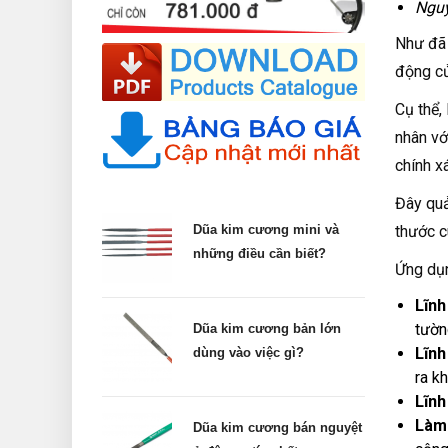
Nguy
Như đã 
động củ
Cụ thể,
nhân vớ
chính x
Đây quả
thước c
Dũa kim cương mini và
những điều cần biết?
Ứng dụn
Lĩnh
tường
Dũa kim cương bản lớn
Lĩnh
dùng vào việc gì?
ra k
Lĩnh
Làm
Dũa kim cương bán nguyệt