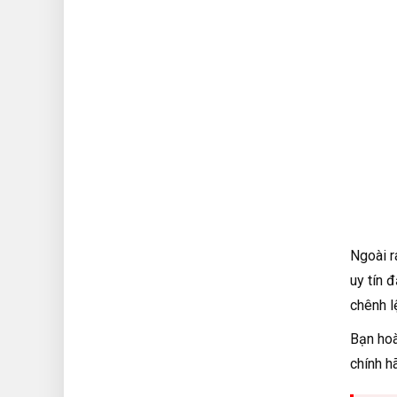
Ngoài 
uy tín 
chênh l
Bạn hoà
chính h