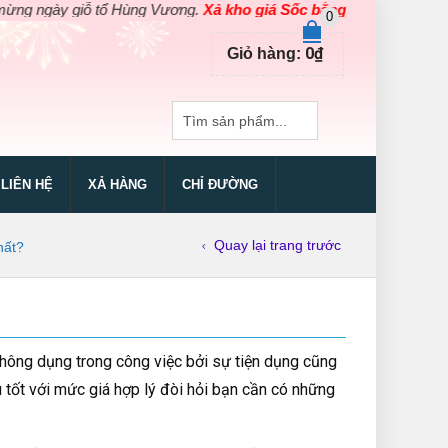
iỗ tổ Hùng Vương.
Xả kho giá Sốc bằng giá Gốc
cho các sản phẩm 
0
0
₫
Giỏ hàng:
LIÊN HỆ
XẢ HÀNG
CHỈ ĐƯỜNG
Quay lại trang trước
hất?
hông dụng trong công việc bởi sự tiện dụng cũng
tốt với mức giá hợp lý đòi hỏi bạn cần có những