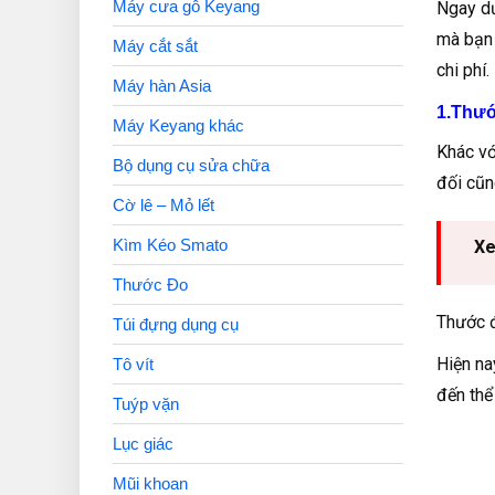
Máy cưa gỗ Keyang
Ngay dư
mà bạn 
Máy cắt sắt
chi phí.
Máy hàn Asia
1.Thướ
Máy Keyang khác
Khác v
Bộ dụng cụ sửa chữa
đối cũn
Cờ lê – Mỏ lết
Kìm Kéo Smato
Xe
Thước Đo
Thước đ
Túi đựng dụng cụ
Hiện na
Tô vít
đến thể
Tuýp vặn
Lục giác
Mũi khoan