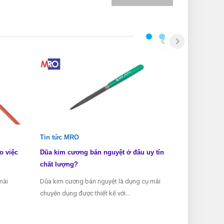
Tin tức MRO
Tin tức MRO
o việc
Dũa kim cương bán nguyệt ở đâu uy tín
Dũa kim cươn
chất lượng?
biết?
mài
Dũa kim cương bán nguyệt là dụng cụ mài
Dũa kim cương 
chuyên dụng được thiết kế với…
dụng được sử 