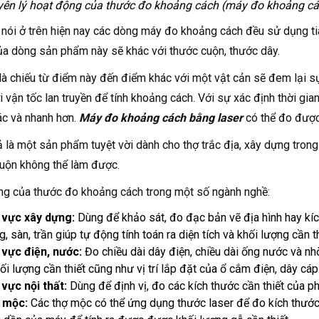
ên lý hoạt động của thước đo khoảng cách (máy đo khoảng cá
nói ở trên hiện nay các dòng máy đo khoảng cách đều sử dụng tia
a dòng sản phẩm này sẽ khác với thước cuộn, thước dây.
 là chiếu từ điểm này đến điểm khác với một vật cản sẽ đem lại sự 
i vận tốc lan truyền để tính khoảng cách. Với sự xác định thời gia
ác và nhanh hơn.
Máy đo khoảng cách bằng laser
có thể đo đượ
 là một sản phẩm tuyệt vời dành cho thợ trắc địa, xây dựng tron
uộn không thể làm được.
g của thước đo khoảng cách trong một số ngành nghề:
 vực xây dựng:
Dùng để khảo sát, đo đạc bản vẽ địa hình hay kích
, sàn, trần giúp tự động tính toán ra diện tích và khối lượng cần th
 vực điện, nước:
Đo chiều dài dây điện, chiều dài ống nước và nh
hối lượng cần thiết cũng như vị trí lắp đặt của ổ cắm điện, dây cáp
 vực nội thất:
Dùng để định vị, đo các kích thước cần thiết của p
 mộc:
Các thợ mộc có thể ứng dụng thước laser để đo kích thước 