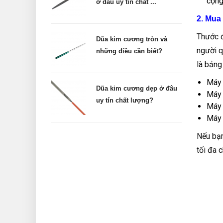
cộng
ở đâu uy tín chất ...
2. Mua
Thước đ
Dũa kim cương tròn và
người q
những điều cần biết?
là bảng
Máy 
Dũa kim cương dẹp ở đâu
Máy 
uy tín chất lượng?
Máy 
Máy 
Nếu bạn
tối đa c