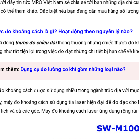
ới đây tin tức MRO Việt Nam sẽ chia sẻ tới bạn những địa chỉ c
có thể tham khảo. Đặc biệt nếu bạn đang cần mua hàng số lượng lớ
c đo khoảng cách là gì? Hoạt động theo nguyên lý nào?
ới dòng
thước đo chiều dài
thông thường những chiếc thước đo k
g như rất tiện lợi trong việc đo đạt những chi tiết bị hạn chế về k
m thêm:
Dụng cụ đo lường cơ khí gồm những loại nào?
o khoảng cách được sử dụng nhiều trong ngành trắc địa với mục 
y, máy đo khoảng cách sử dụng tia laser hiện đại để đo đạc cho kế
 tích và cả các góc. Máy đo khoảng cách laser ứng dụng rộng rãi