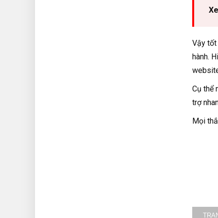
Xe
Vậy tốt
hành. H
website
Cụ thể 
trợ nha
Mọi thắ
TRA