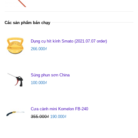
Các sản phẩm bán chạy
Dụng cụ hít kính Smato (2021.07.07 order)
266.000
₫
Súng phun sơn China
100.000
₫
Cưa cành mini Komelon FB-240
355.000
₫
190.000
₫