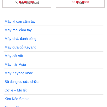
8.140.000
₫
10.060.000
₫
(Không chổi than)
than)
Máy khoan cầm tay
Máy mài cầm tay
Máy chà, đánh bóng
Máy cưa gỗ Keyang
Máy cắt sắt
Máy hàn Asia
Máy Keyang khác
Bộ dụng cụ sửa chữa
Cờ lê – Mỏ lết
Kìm Kéo Smato