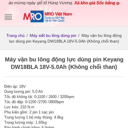
hào mừng ngày giỗ tổ Hùng Vương.
Xả kho giá Sốc bằng giá Gốc
Trang chủ
/
Máy siết bu lông dùng pin
/
Máy vặn bu lông động
lực dùng pin Keyang DW18BLA 18V-5.0Ah (Không chổi than)
Máy vặn bu lông động lực dùng pin Keyang
DW18BLA 18V-5.0Ah (Không chổi than)
Điện áp: 18V
Dung lượng pin: 5.0 Ah
Tốc độ không tải: 0-1100 / 2600 / 3200rpm
Tóc độ đập: 0-1200 /2700 /3800bpm
Lực kéo: 210 N.m
Phụ kiện gồm: 2 pin 1 sạc pin
Trọng lượng 1 bộ máy thùng: 4.8kg
Trọng lượng máy: 1.65kg
Bảo hành chính hãng: 6 tháng