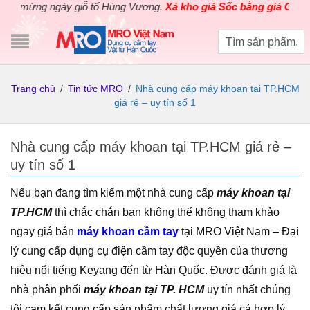
mừng ngày giỗ tổ Hùng Vương.
Xả kho giá Sốc bằng giá Gốc
cho c
Trang chủ
/
Tin tức MRO
/
Nhà cung cấp máy khoan tại TP.HCM
giá rẻ – uy tín số 1
Nhà cung cấp máy khoan tại TP.HCM giá rẻ –
uy tín số 1
Nếu bạn đang tìm kiếm một nhà cung cấp
máy khoan tại
TP.HCM
thì chắc chắn bạn không thể không tham khảo
ngay giá bán
máy khoan cầm tay
tại MRO Việt Nam – Đại
lý cung cấp dụng cụ điện cầm tay độc quyền của thương
hiệu nổi tiếng Keyang đến từ Hàn Quốc. Được đánh giá là
nhà phân phối
máy khoan tại TP. HCM
uy tín nhất chúng
tôi cam kết cung cấp sản phẩm chất lượng giá cả hợp lý.