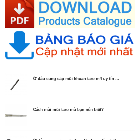
Ở đâu cung cấp mũi khoan taro m4 uy tín ...
Cách mài mũi taro mà bạn nên biết?