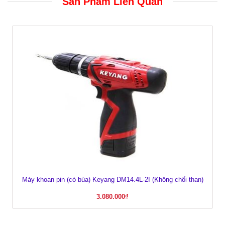
Sản Phẩm Liên Quan
Máy khoan pin (có búa) Keyang DM14.4L-2I (Không chối than)
3.080.000
₫