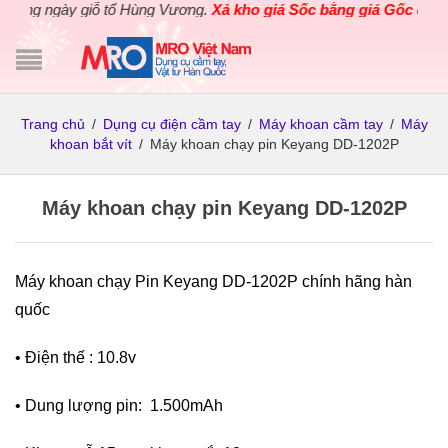
 ngày giỗ tổ Hùng Vương.
Xả kho giá Sốc bằng giá Gốc
cho các s
Trang chủ
/
Dụng cụ điện cầm tay
/
Máy khoan cầm tay
/
Máy
khoan bắt vít
/
Máy khoan chạy pin Keyang DD-1202P
Máy khoan chạy pin Keyang DD-1202P
Máy khoan chạy Pin Keyang DD-1202P chính hãng hàn
quốc
• Điện thế : 10.8v
• Dung lượng pin: 1.500mAh