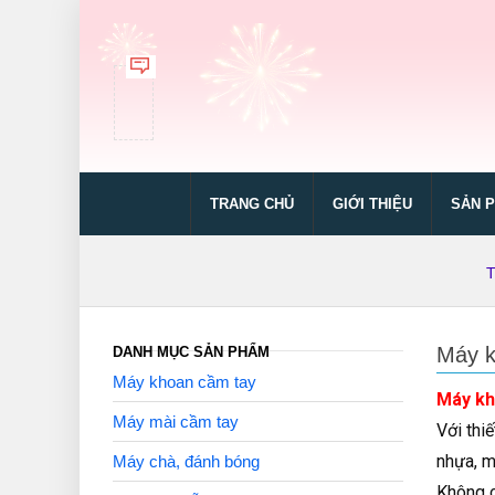
TRANG CHỦ
GIỚI THIỆU
SẢN 
T
Máy k
DANH MỤC SẢN PHẨM
Máy khoan cầm tay
Máy kh
Máy mài cầm tay
Với thi
nhựa, m
Máy chà, đánh bóng
Không c