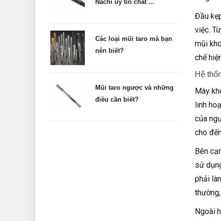
Nachi uy tín chất ...
Đầu kẹp
việc. T
Các loại mũi taro mà bạn
mũi kho
nên biết?
chế hiệ
Hệ thốn
Mũi taro ngược và những
Máy kho
điều cần biết?
linh ho
của ngư
cho đến
Bên cạn
sử dụng
phải là
thường,
Ngoài h