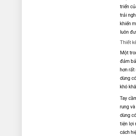
triển c
trải ng
khiến m
luôn đư
Thiết k
Một tro
đảm bảo
hơn rất
dùng có
khó khă
Tay cầm
rung và
dùng có
tiện lợ
cách hi