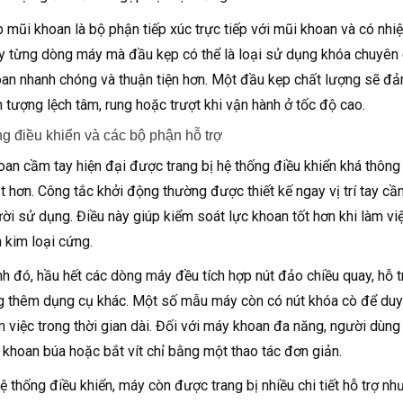
 mũi khoan là bộ phận tiếp xúc trực tiếp với mũi khoan và có nhi
ùy từng dòng máy mà đầu kẹp có thể là loại sử dụng khóa chuyên 
an nhanh chóng và thuận tiện hơn. Một đầu kẹp chất lượng sẽ đ
n tượng lệch tâm, rung hoặc trượt khi vận hành ở tốc độ cao.
g điều khiển và các bộ phận hỗ trợ
an cầm tay hiện đại được trang bị hệ thống điều khiển khá thông
ạt hơn. Công tắc khởi động thường được thiết kế ngay vị trí tay c
ời sử dụng. Điều này giúp kiểm soát lực khoan tốt hơn khi làm việ
 kim loại cứng.
h đó, hầu hết các dòng máy đều tích hợp nút đảo chiều quay, hỗ t
 thêm dụng cụ khác. Một số mẫu máy còn có nút khóa cò để duy trì
m việc trong thời gian dài. Đối với máy khoan đa năng, người dùng
 khoan búa hoặc bắt vít chỉ bằng một thao tác đơn giản.
ệ thống điều khiển, máy còn được trang bị nhiều chi tiết hỗ trợ n