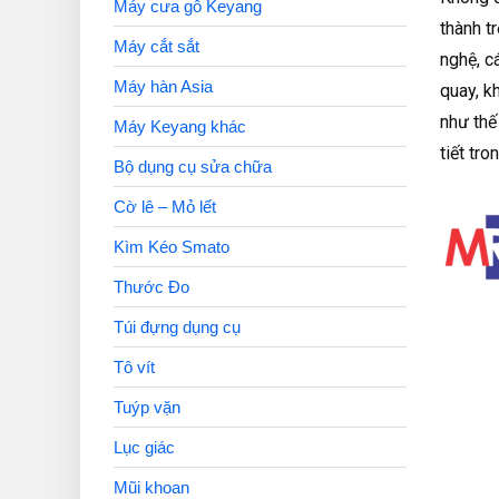
Máy cưa gỗ Keyang
thành t
Máy cắt sắt
nghệ, c
Máy hàn Asia
quay, k
như thế
Máy Keyang khác
tiết tro
Bộ dụng cụ sửa chữa
Cờ lê – Mỏ lết
Kìm Kéo Smato
Thước Đo
Túi đựng dụng cụ
Tô vít
Tuýp vặn
Lục giác
Mũi khoan