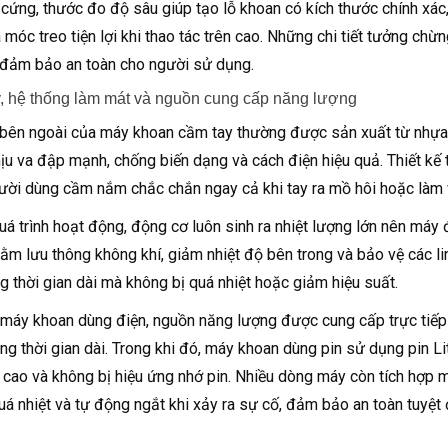
u cứng, thước đo độ sâu giúp tạo lỗ khoan có kích thước chính xác,
 móc treo tiện lợi khi thao tác trên cao. Những chi tiết tưởng ch
 đảm bảo an toàn cho người sử dụng.
, hệ thống làm mát và nguồn cung cấp năng lượng
bên ngoài của máy khoan cầm tay thường được sản xuất từ nhựa 
ịu va đập mạnh, chống biến dạng và cách điện hiệu quả. Thiết kế
ười dùng cầm nắm chắc chắn ngay cả khi tay ra mồ hôi hoặc làm v
uá trình hoạt động, động cơ luôn sinh ra nhiệt lượng lớn nên máy
hằm lưu thông không khí, giảm nhiệt độ bên trong và bảo vệ các li
ng thời gian dài mà không bị quá nhiệt hoặc giảm hiệu suất.
 máy khoan dùng điện, nguồn năng lượng được cung cấp trực tiếp 
ong thời gian dài. Trong khi đó, máy khoan dùng pin sử dụng pin Li
ọ cao và không bị hiệu ứng nhớ pin. Nhiều dòng máy còn tích hợp 
uá nhiệt và tự động ngắt khi xảy ra sự cố, đảm bảo an toàn tuyệt 