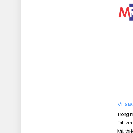
Vì sa
Trong n
lĩnh vự
khí, th