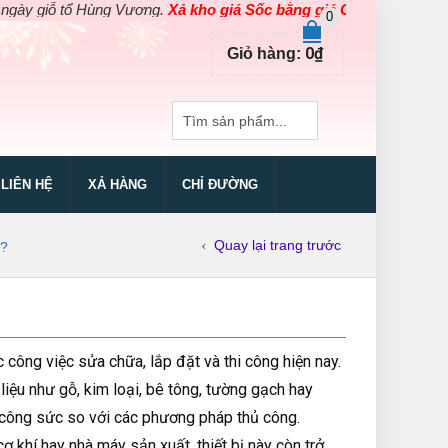
 Hùng Vương.
Xả kho giá Sốc bằng giá Gốc
cho các sản phẩm dụng
0
0
₫
Giỏ hàng:
LIÊN HỆ
XẢ HÀNG
CHỈ ĐƯỜNG
Quay lại trang trước
g?
c công việc sửa chữa, lắp đặt và thi công hiện nay.
liệu như gỗ, kim loại, bê tông, tường gạch hay
 công sức so với các phương pháp thủ công.
 khí hay nhà máy sản xuất, thiết bị này còn trở