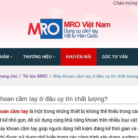
Chào mừng ngày giỗ tổ
PHẨM
THƯƠNG HIỆU
KHUYẾN MÃI
GÓC TƯ VẤN
rang chủ
/
Tin tức MRO
/
Máy khoan cầm tay ở đâu uy tín chất lượn
hoan cầm tay ở đâu uy tín chất lượng?
oan cầm tay
là một trong những thiết bị không thể thiếu trong cá
ết kế nhỏ gọn, dễ sử dụng cùng khả năng khoan trên nhiều loại vật 
áy khoan cầm tay giúp người dùng tiết kiệm đáng kể thời gian và
hỉ được sử dụng phổ biến trong các công trình xây dựng, xưởng cơ