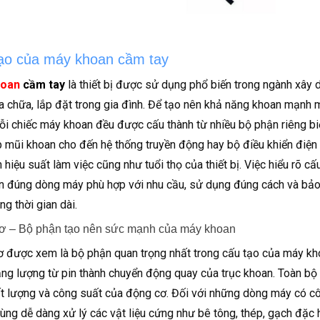
ạo của máy khoan cầm tay
hoan
cầm tay
là thiết bị được sử dụng phổ biến trong ngành xây d
a chữa, lắp đặt trong gia đình. Để tạo nên khả năng khoan mạnh mẽ,
ỗi chiếc máy khoan đều được cấu thành từ nhiều bộ phận riêng b
 mũi khoan cho đến hệ thống truyền động hay bộ điều khiển điện t
n hiệu suất làm việc cũng như tuổi thọ của thiết bị. Việc hiểu rõ
n đúng dòng máy phù hợp với nhu cầu, sử dụng đúng cách và bảo 
ng thời gian dài.
ơ – Bộ phận tạo nên sức mạnh của máy khoan
 được xem là bộ phận quan trọng nhất trong cấu tạo của máy kh
ng lượng từ pin thành chuyển động quay của trục khoan. Toàn bộ 
t lượng và công suất của động cơ. Đối với những dòng máy có cô
ùng dễ dàng xử lý các vật liệu cứng như bê tông, thép, gạch đặc