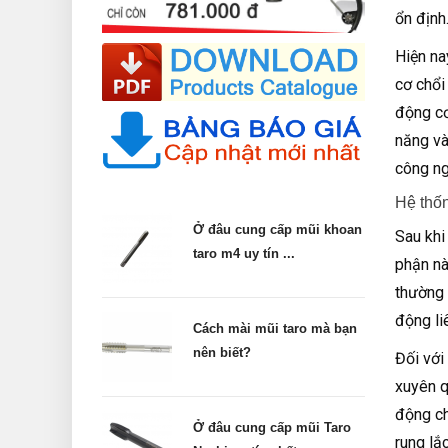
ổn định
Hiện na
cơ chổi
động cơ
năng và
công ng
Hệ thốn
Ở đâu cung cấp mũi khoan
Sau khi
taro m4 uy tín ...
phận nà
thường 
động li
Cách mài mũi taro mà bạn
nên biết?
Đối với
xuyên q
động ch
Ở đâu cung cấp mũi Taro
rung lắ