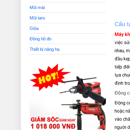
Mũi mài
Mũi taro
Cấu t
Giũa
Máy k
Đồng hồ đo
việc sử
Thiết bị nâng hạ
nhau, m
đầu kẹp
tiếp đế
lựa chọ
định tro
Động c
Động cơ
hoặc nă
vào chấ
người d