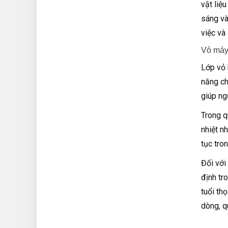
vật liệ
sáng và
việc và
Vỏ máy
Lớp vỏ 
năng ch
giúp ng
Trong q
nhiệt n
tục tro
Đối với
định tr
tuổi th
dòng, q