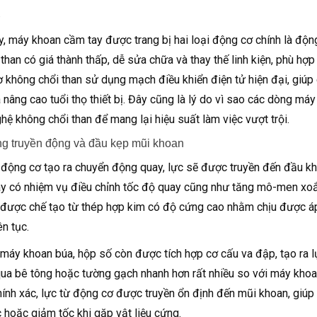
.
y, máy khoan cầm tay được trang bị hai loại động cơ chính là độn
 than có giá thành thấp, dễ sửa chữa và thay thế linh kiện, phù hợ
 không chổi than sử dụng mạch điều khiển điện tử hiện đại, giúp g
 nâng cao tuổi thọ thiết bị. Đây cũng là lý do vì sao các dòng m
hệ không chổi than để mang lại hiệu suất làm việc vượt trội.
g truyền động và đầu kẹp mũi khoan
 động cơ tạo ra chuyển động quay, lực sẽ được truyền đến đầu kh
y có nhiệm vụ điều chỉnh tốc độ quay cũng như tăng mô-men xoắn 
được chế tạo từ thép hợp kim có độ cứng cao nhằm chịu được áp 
ên tục.
 máy khoan búa, hộp số còn được tích hợp cơ cấu va đập, tạo ra
ua bê tông hoặc tường gạch nhanh hơn rất nhiều so với máy khoa
ính xác, lực từ động cơ được truyền ổn định đến mũi khoan, giúp q
c hoặc giảm tốc khi gặp vật liệu cứng.