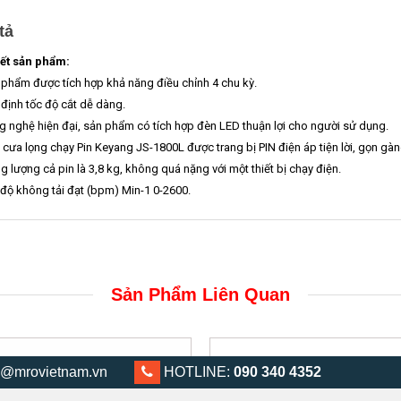
tả
iết sản phẩm:
 phẩm được tích hợp khả năng điều chỉnh 4 chu kỳ.
 định tốc độ cắt dễ dàng.
g nghệ hiện đại, sản phẩm có tích hợp đèn LED thuận lợi cho người sử dụng.
 cưa lọng chạy Pin Keyang JS-1800L được trang bị PIN điện áp tiện lời, gọn gàn
ng lượng cả pin là 3,8 kg, không quá nặng với một thiết bị chạy điện.
 độ không tải đạt (bpm) Min-1 0-2600.
Sản Phẩm Liên Quan
@mrovietnam.vn
0903 404 352
HOTLINE:
090 340 4352