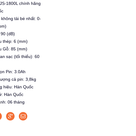
JS-1800L chính hãng
ốc
 không tải bé nhất: 0-
pm)
 90 (dB)
u thép: 6 (mm)
âu Gỗ: 85 (mm)
an sạc (tối thiểu): 60
ọn Pin: 3.0Ah
lượng cả pin: 3,8kg
g hiệu: Hàn Quốc
xứ: Hàn Quốc
ành: 06 tháng