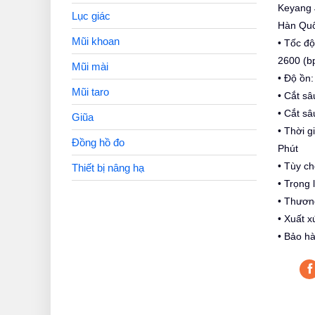
Keyang 
Lục giác
Hàn Qu
Mũi khoan
• Tốc độ
2600 (b
Mũi mài
• Độ ồn:
Mũi taro
• Cắt sâ
• Cắt s
Giũa
• Thời gi
Đồng hồ đo
Phút
• Tùy ch
Thiết bị nâng hạ
• Trọng 
• Thươn
• Xuất 
• Bảo h