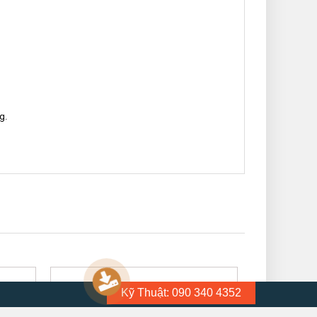
g.
Kỹ Thuật: 090 340 4352