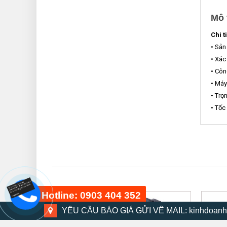
Mô 
Chi t
• Sản
• Xác
• Côn
• Máy
• Trọ
• Tốc
Hotline: 0903 404 352
YÊU CẦU BÁO GIÁ GỬI VỀ MAIL: kinhdoanh