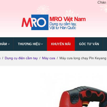
Chào mừng n
PHẨM
THƯƠNG HIỆU
KHUYẾN MÃI
GÓC TƯ VẤN
ủ
/
Dụng cụ điện cầm tay
/
Máy cưa
/
Máy cưa lọng chạy Pin Keyang