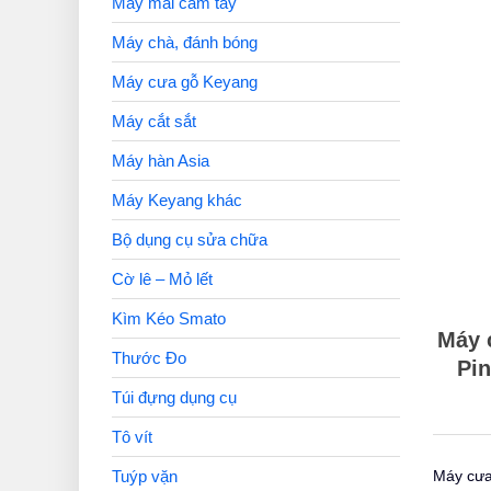
Máy mài cầm tay
Máy chà, đánh bóng
Máy cưa gỗ Keyang
Máy cắt sắt
Máy hàn Asia
Máy Keyang khác
Bộ dụng cụ sửa chữa
Cờ lê – Mỏ lết
Kìm Kéo Smato
Máy 
Thước Đo
Pin
Túi đựng dụng cụ
Tô vít
Máy cưa
Tuýp vặn