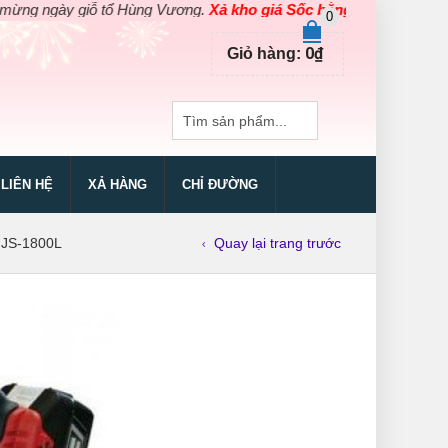
gày giỗ tổ Hùng Vương.
Xả kho giá Sốc bằng giá Gốc
cho các sản
0
0
₫
Giỏ hàng:
LIÊN HỆ
XẢ HÀNG
CHỈ ĐƯỜNG
 JS-1800L
Quay lại trang trước