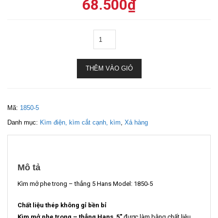
68.500
₫
THÊM VÀO GIỎ
Mã:
1850-5
Danh mục:
Kìm điện, kìm cắt cạnh, kìm
,
Xả hàng
Mô tả
Kìm mở phe trong – thẳng 5 Hans Model: 1850-5
Chất liệu thép không gỉ bền bỉ
Kìm mở phe trong – thẳng Hans 5″
được làm bằng chất liệu