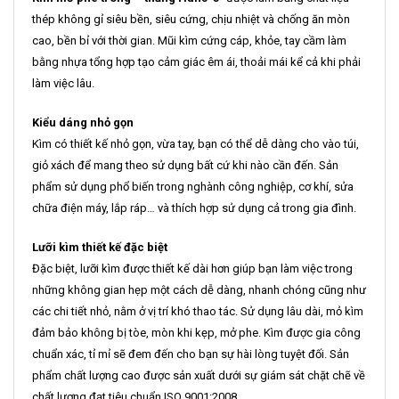
thép không gỉ siêu bền, siêu cứng, chịu nhiệt và chống ăn mòn
cao, bền bỉ với thời gian. Mũi kìm cứng cáp, khỏe, tay cầm làm
bằng nhựa tổng hợp tạo cảm giác êm ái, thoải mái kể cả khi phải
làm việc lâu.
Kiểu dáng nhỏ gọn
Kìm có thiết kế nhỏ gọn, vừa tay, bạn có thể dễ dàng cho vào túi,
giỏ xách để mang theo sử dụng bất cứ khi nào cần đến. Sản
phẩm sử dụng phổ biến trong nghành công nghiệp, cơ khí, sửa
chữa điện máy, lắp ráp… và thích hợp sử dụng cả trong gia đình.
Lưỡi kìm thiết kế đặc biệt
Đặc biệt, lưỡi kìm được thiết kế dài hơn giúp bạn làm việc trong
những không gian hẹp một cách dễ dàng, nhanh chóng cũng như
các chi tiết nhỏ, nằm ở vị trí khó thao tác. Sử dụng lâu dài, mỏ kìm
đảm bảo không bị tòe, mòn khi kẹp, mở phe. Kìm được gia công
chuẩn xác, tỉ mỉ sẽ đem đến cho bạn sự hài lòng tuyệt đối. Sản
phẩm chất lượng cao được sản xuất dưới sự giám sát chặt chẽ về
chất lượng đạt tiêu chuẩn ISO 9001:2008.