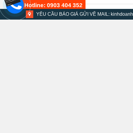
Hotline: 0903 404 352
YÊU CẦU BÁO GIÁ GỬI VỀ MAIL: kinhdoanh
Bộ dụng cụ 48 chi tiết
15 phút trước
Bộ máy khoan búa DMV-13K
30 phút trước
Máy chà nhám PS-10B
XEM NHANH
Thước móc khóa KMC-14C 2m
1.299.000
₫
599.000
₫
20 phút trước
Kéo cắt đa năng SM-MS8B