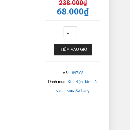
238.000
₫
68.000
₫
THÊM VÀO GIỎ
Mã:
1897-08
Danh mục:
Kìm điện, kìm cắt
cạnh, kìm
,
Xả hàng