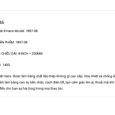
tả
ắt 8 Hans Model: 1897-08
ẢN PHẨM: 1897-08
 CHIỀU DÀI: 8 INCH = 200MM
: 140G
ắt Hans được làm bằng chất liệu thép không gỉ cao cấp, chịu nhiệt và chống ăn
ầm làm bằng cao su bền chắc, cách điện tốt, tạo cảm giác êm ái, thoải mái khi
ến cho bạn sự hài lòng trong mọi thao tác.