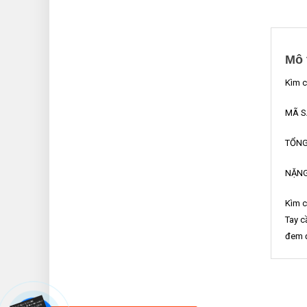
Mô 
Kìm c
MÃ S
TỔNG
NẶNG
Kìm c
Tay c
đem đ