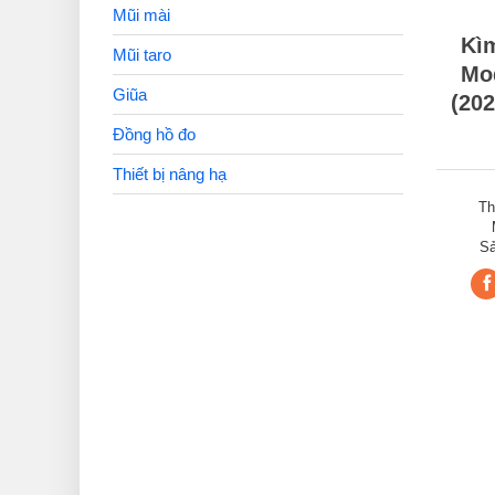
Mũi mài
Kìm
Mũi taro
Mod
Giũa
(20
Đồng hồ đo
Thiết bị nâng hạ
Th
Sả