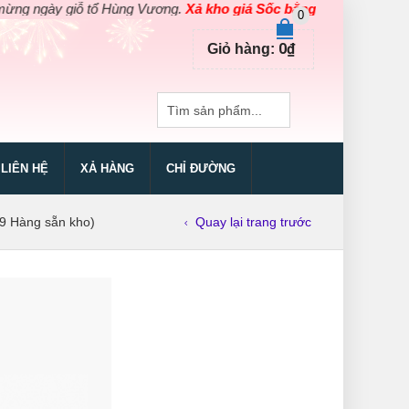
gày giỗ tổ Hùng Vương.
Xả kho giá Sốc bằng giá Gốc
cho các sản 
0
0
₫
Giỏ hàng:
LIÊN HỆ
XẢ HÀNG
CHỈ ĐƯỜNG
9 Hàng sẵn kho)
Quay lại trang trước