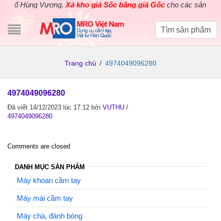
ỗ tổ Hùng Vương.
Xả kho giá Sốc bằng giá Gốc
cho các sản phẩm 
Trang chủ
/
4974049096280
4974049096280
Đã viết 14/12/2023 lúc 17:12
bởi
VUTHU
/
4974049096280
Comments are closed
DANH MỤC SẢN PHẨM
Máy khoan cầm tay
Máy mài cầm tay
Máy chà, đánh bóng