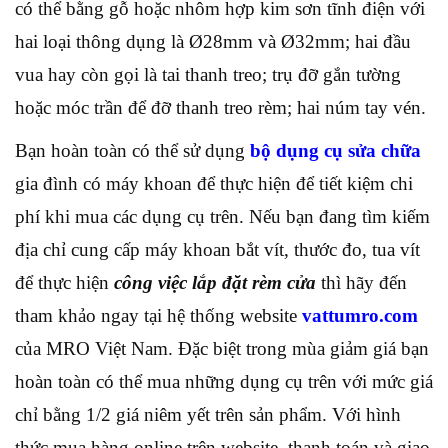
có thể bằng gỗ hoặc nhôm hợp kim sơn tĩnh điện với
hai loại thông dụng là Ø28mm và Ø32mm; hai đầu
vua hay còn gọi là tai thanh treo; trụ đỡ gắn tường
hoặc móc trần để đỡ thanh treo rèm; hai núm tay vén.
Bạn hoàn toàn có thể sử dụng
bộ dụng cụ sửa chữa
gia đình có máy khoan để thực hiện để tiết kiệm chi
phí khi mua các dụng cụ trên. Nếu bạn đang tìm kiếm
địa chỉ cung cấp máy khoan bắt vít, thước đo, tua vít
để thực hiện
công việc lắp đặt rèm cửa
thì hãy đến
tham khảo ngay tại hệ thống website
vattumro.com
của MRO Việt Nam. Đặc biệt trong mùa giảm giá bạn
hoàn toàn có thể mua những dụng cụ trên với mức giá
chỉ bằng 1/2 giá niêm yết trên sản phẩm. Với hình
thức mua hàng online trên website, thanh toán và giao