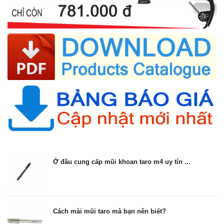
Ở đâu cung cấp mũi khoan taro m4 uy tín ...
Cách mài mũi taro mà bạn nên biết?