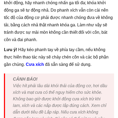
khởi động, hãy nhanh chóng nhấn ga tối đa; khóa khởi
động ga sẽ tự động nhả. Do phanh xích vẫn còn cài nên
tốc độ của động cơ phải được nhanh chóng đưa về không
tải, bằng cách nhả thật nhanh khóa ga. Làm như vậy sẽ
tránh được sự mài mòn không cần thiết đối với côn, bát
côn và đai phanh.
Lưu ý!
Hãy kéo phanh tay về phía tay cầm, nếu không
thực hiên thao tác này sẽ cháy chén côn và các bộ phận
gần chúng.
Cưa xích
đã sẳn sàng để sử dụng.
CẢNH BÁO!
Việc hít phải lâu dài khói thải của động cơ, hơi dầu
xích và mạt cưa có thể nguy hiểm cho sức khỏe.
Không bao giờ được khởi động cưa xích trừ khi
lam, xích và các nắp được lắp đúng cách. Xem chỉ
dẫn dưới tiêu đề Lắp ráp. Nếu cưa xích không