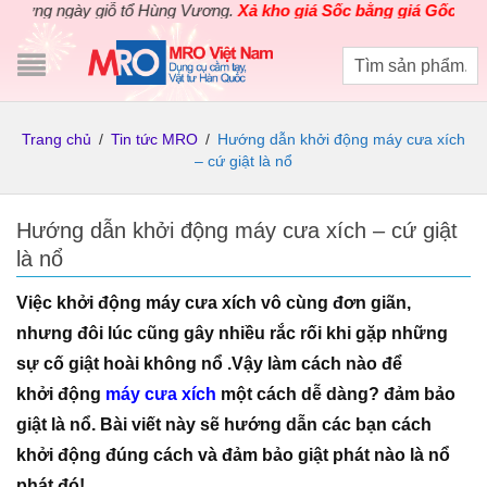
 ngày giỗ tổ Hùng Vương.
Xả kho giá Sốc bằng giá Gốc
cho các s
Trang chủ
/
Tin tức MRO
/
Hướng dẫn khởi động máy cưa xích
– cứ giật là nổ
Hướng dẫn khởi động máy cưa xích – cứ giật
là nổ
Việc khởi động máy cưa xích vô cùng đơn giãn,
nhưng đôi lúc cũng gây nhiều rắc rối khi gặp những
sự cố giật hoài không nổ .Vậy làm cách nào để
khởi động
máy cưa xích
một cách dễ dàng? đảm bảo
giật là nổ. Bài viết này sẽ hướng dẫn các bạn cách
khởi động đúng cách và đảm bảo giật phát nào là nổ
phát đó!