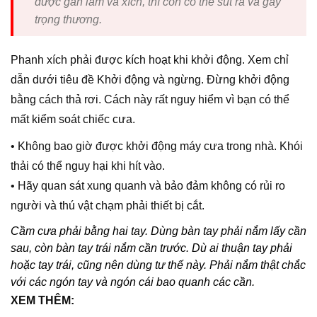
được gắn lam và xích, thì côn có thể sút ra và gây
trọng thương.
Phanh xích phải được kích hoạt khi khởi động. Xem chỉ
dẫn dưới tiêu đề Khởi động và ngừng. Đừng khởi động
bằng cách thả rơi. Cách này rất nguy hiểm vì bạn có thể
mất kiểm soát chiếc cưa.
• Không bao giờ được khởi động máy cưa trong nhà. Khói
thải có thể nguy hại khi hít vào.
• Hãy quan sát xung quanh và bảo đảm không có rủi ro
người và thú vật chạm phải thiết bị cắt.
Cầm cưa phải bằng hai tay. Dùng bàn tay phải nắm lấy cần
sau, còn bàn tay trái nắm cần trước. Dù ai thuận tay phải
hoặc tay trái, cũng nên dùng tư thế này. Phải nắm thật chắc
với các ngón tay và ngón cái bao quanh các cần.
XEM THÊM: