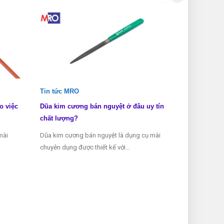
Tin tức MRO
Tin tức MRO
o việc
Dũa kim cương bán nguyệt ở đâu uy tín
Dũa kim cươn
chất lượng?
biết?
mài
Dũa kim cương bán nguyệt là dụng cụ mài
Dũa kim cương 
chuyên dụng được thiết kế với…
dụng được sử 