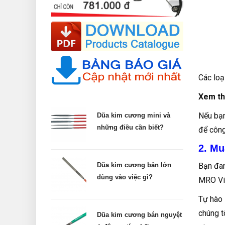
Các loạ
Xem t
Nếu bạn
Dũa kim cương mini và
những điều cần biết?
để công
2. Mu
Bạn đan
Dũa kim cương bản lớn
dùng vào việc gì?
MRO Vi
Tự hào 
chúng t
Dũa kim cương bán nguyệt