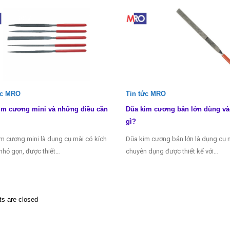
ức MRO
Tin tức MRO
im cương mini và những điều cần
Dũa kim cương bản lớn dùng và
gì?
m cương mini là dụng cụ mài có kích
Dũa kim cương bản lớn là dụng cụ 
nhỏ gọn, được thiết…
chuyên dụng được thiết kế với…
 are closed