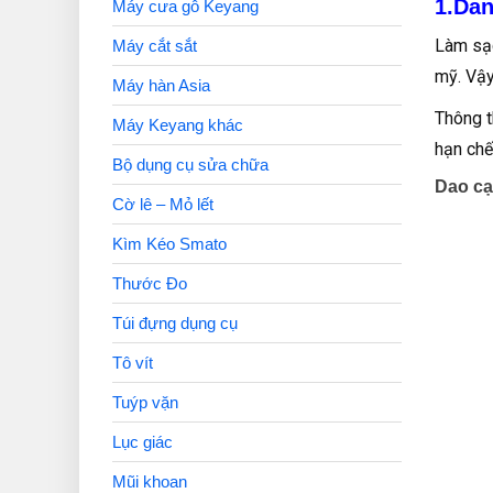
1.Dan
Máy cưa gỗ Keyang
Làm sạc
Máy cắt sắt
mỹ. Vậy
Máy hàn Asia
Thông t
Máy Keyang khác
hạn chế
Bộ dụng cụ sửa chữa
Dao cạ
Cờ lê – Mỏ lết
Kìm Kéo Smato
Thước Đo
Túi đựng dụng cụ
Tô vít
Tuýp vặn
Lục giác
Mũi khoan