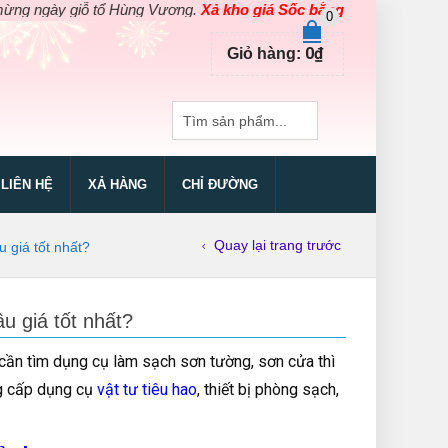
 giỗ tổ Hùng Vương.
Xả kho giá Sốc bằng giá Gốc
cho các sản phẩ
0
0
₫
Giỏ hàng:
LIÊN HỆ
XẢ HÀNG
CHỈ ĐƯỜNG
Quay lại trang trước
 giá tốt nhất?
u giá tốt nhất?
cần tìm dụng cụ làm sạch sơn tường, sơn cửa thì
g cấp dụng cụ
vật tư tiêu hao
, thiết bị phòng sạch,