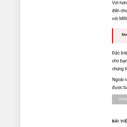
Với hơn
đến cho
với MRO
Xe
Đặc biệ
cho bạn
chúng t
Ngoài r
được bá
TRA
BÀI VI