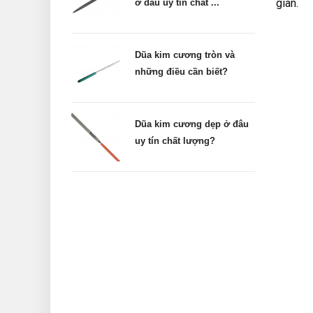
gian.
ở đâu uy tín chất ...
Dũa kim cương tròn và
những điều cần biết?
Dũa kim cương dẹp ở đâu
uy tín chất lượng?