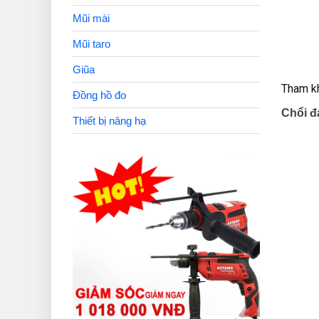
Mũi mài
Mũi taro
Giũa
Tham kh
Đồng hồ đo
Chổi đá
Thiết bị nâng hạ