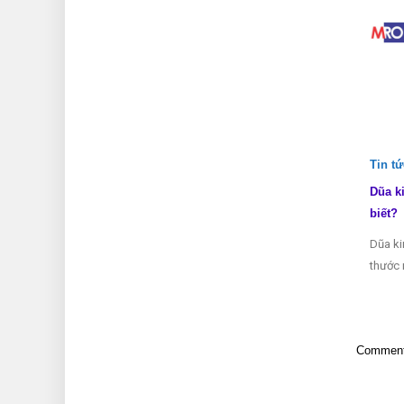
Tin t
Dũa k
biết?
Dũa ki
thước 
Comments