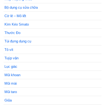
Bộ dụng cụ sửa chữa
Cờ lê – Mỏ lết
Kìm Kéo Smato
Thước Đo
Túi đựng dụng cụ
Tô vít
Tuýp vặn
Lục giác
Mũi khoan
Mũi mài
Mũi taro
Giũa