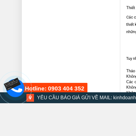
Thiết
Các c
thiết
những
Tuy n
Tháo 
Không
Các c
Không
Hotline: 0903 404 352
Không
YÊU CẦU BÁO GIÁ GỬI VỀ MAIL: kinhdoanh
Với n
Bộ dụng cụ 48 chi tiết
15 phút trước
Công 