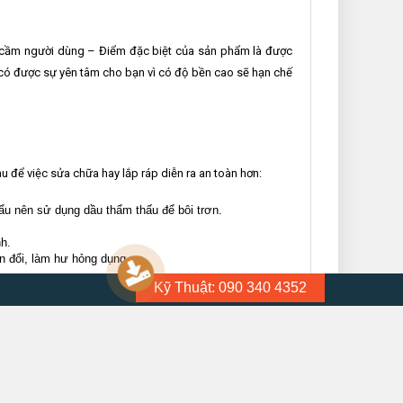
ay cầm người dùng – Điểm đặc biệt của sản phẩm là được
à có được sự yên tâm cho bạn vì có độ bền cao sẽ hạn chế
 để việc sửa chữa hay lắp ráp diễn ra an toàn hơn:
ẩu nên sử dụng dầu thẩm thấu để bôi trơn.
h.
ến đổi, làm hư hỏng dụng cụ.
Kỹ Thuật: 090 340 4352
ưng ý của mình nhất.