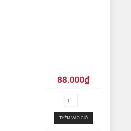
88.000
₫
THÊM VÀO GIỎ