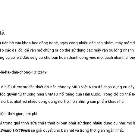
tả
ự tiến bộ của khoa học công nghệ, ngày càng nhiều các sản phẩm, máy móc đư
ào các đai ốc, để vặn mở chúng ra có thể sử dụng các máy vặn bu lông nhanh 
ụng cụ cờ lê 2 đầu sẽ giúp cho bạn hoàn thành công việc một cách nhanh chóng v
 vì hiểu được sự cần thiết đó nên công ty MRO Việt Nam đã chọn dụng cụ nà
độc quyền từ thương hiệu SMATO nổi tiếng của Hàn Quốc. Trong đó có thể 
nổi bật nhất với nhiều công dụng nổi trội hơn những sản phẩm khác như :
kiệm thời gian, chi phí:
vì trong quá trình sửa chữa thiết bị bạn phải sử dụng nhiều dụng cụ như mỏ l
 Smato 17x19inch
sẽ giải quyết cho bạn hết và trong thời gian ngắn nhất.