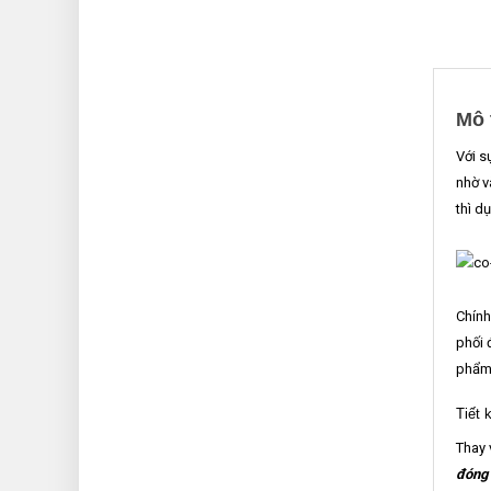
Mô 
Với s
nhờ v
thì d
Chính
phối 
phẩm 
Tiết 
Thay 
đóng