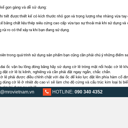
 kế gọn gàng và dễ sử dụng:
hi tiết được thiết kế có kích thước nhỏ gọn và trọng lượng nhẹ nhàng vừa t
 kế bằng chất liệu thép siêu cứng cao cấp vừa tạo sự thoải mái khi sử dụng v
 rủi ro có thể xảy ra khi bạn đang sử dụng.
hiên trong quá trình sử dụng sản phẩm bạn cũng cần phải chú ý những điểm sau
đai ốc vặn bu lông đóng băng hãy sử dụng cờ lê tròng mặt nổi hoặc cờ lê kh
 đặt cờ lê bị kênh, nghiêng và cần phải đặt ngay ngắn, chắc chắn.
ờ lê phải được điều chỉnh chặt với đai ốc để kéo lực đặt lên phía hàm cố địn
 dùng cờ lê ở nhiệt đọ cao vì sẽ làm cho độ cứng và cấu trúc kim loại bị bi
 rèn lại dụng cụ cờ lê
@mrovietnam.vn
0903 404 352
HOTLINE:
090 340 4352
hững thông tin mà chúng tôi chia sẽ ở trên mong bạn có thể tìm được dụng cụ 
ty CP thiết bị & dịch vụ MRO