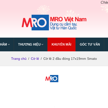
Chào mừng n
PHẨM
THƯƠNG HIỆU
KHUYẾN MÃI
GÓC TƯ VẤN
Trang chủ
/
Cờ lê
/
Cờ lê 2 đầu đóng 17x19mm Smato