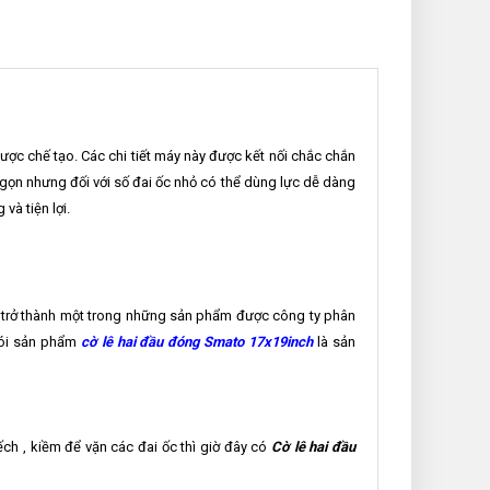
ợc chế tạo. Các chi tiết máy này được kết nối chắc chắn
gọn nhưng đối với số đai ốc nhỏ có thể dùng lực dễ dàng
à tiện lợi.
y trở thành một trong những sản phẩm được công ty phân
nói sản phẩm
cờ lê hai đầu đóng Smato 17x19inch
là sản
ếch , kiềm để vặn các đai ốc thì giờ đây có
Cờ lê hai đầu