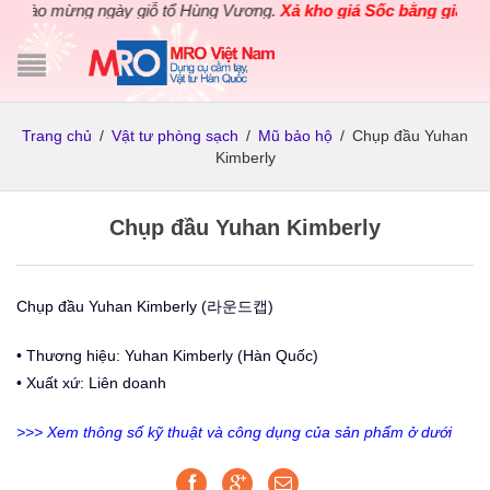
o mừng ngày giỗ tổ Hùng Vương.
Xả kho giá Sốc bằng giá Gốc
cho
Trang chủ
/
Vật tư phòng sạch
/
Mũ bảo hộ
/
Chụp đầu Yuhan
Kimberly
Chụp đầu Yuhan Kimberly
Chụp đầu
Yuhan Kimberly
(라운드캡)
• Thương hiệu:
Yuhan Kimberly
(Hàn Quốc)
• Xuất xứ: Liên doanh
>>> Xem thông số kỹ thuật và công dụng của sản phẩm ở dưới