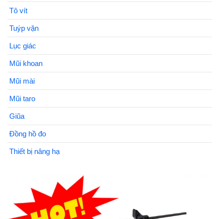
Tô vít
Tuýp vặn
Lục giác
Mũi khoan
Mũi mài
Mũi taro
Giũa
Đồng hồ đo
Thiết bị nâng hạ