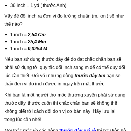
36 inch = 1 yd ( thước Anh)
Vậy để đổi inch ra đơn vị đo lường chuẩn (m, km ) sẽ như
thế nào?
1 inch =
2,54 Cm
1 inch =
25,4 Mm
1 inch =
0,0254 M
Nếu bạn sử dụng thước dây để đo đạt chắc chắn bạn sẽ
phải sử dụng tới quy tắc đổi inch sang m để có thể quy đổi
lúc cần thiết. Đối với những dòng
thước dây 5m
bạn sẽ
thấy đơn vị đo inch được in ngay trên mặt thước.
Khi bạn là một người thợ mộc thường xuyên phải sử dụng
thước dây, thước cuộn thì chắc chắn bạn sẽ không thể
không biết tới cách đổi đơn vị cơ bản này! Hãy lưu lại
trong lúc cần nhé!
Mọi thắc mắc về các dòng
thước dây giá rẻ
thì hãy liên hệ